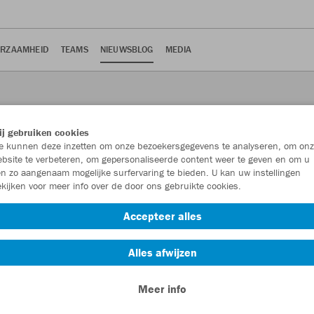
RZAAMHEID
TEAMS
NIEUWSBLOG
MEDIA
j gebruiken cookies
 kunnen deze inzetten om onze bezoekersgegevens te analyseren, om onz
bsite te verbeteren, om gepersonaliseerde content weer te geven en om u
n zo aangenaam mogelijke surfervaring te bieden. U kan uw instellingen
kijken voor meer info over de door ons gebruikte cookies.
Accepteer alles
e kunnen verwezenlijken. Net daarom hebben we het platform
Alles afwijzen
Meer info