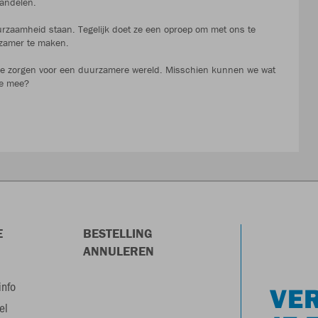
handelen.
urzaamheid staan. Tegelijk doet ze een oproep om met ons te
rzamer te maken.
ullie zorgen voor een duurzamere wereld. Misschien kunnen we wat
lie mee?
E
BESTELLING
ANNULEREN
info
VER
el