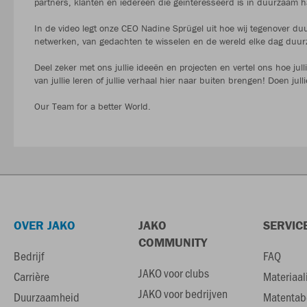
partners, klanten en iedereen die geïnteresseerd is in duurzaam 
In de video legt onze CEO Nadine Sprügel uit hoe wij tegenover du
netwerken, van gedachten te wisselen en de wereld elke dag duu
Deel zeker met ons jullie ideeën en projecten en vertel ons hoe j
van jullie leren of jullie verhaal hier naar buiten brengen! Doen jul
Our Team for a better World.
OVER JAKO
JAKO
SERVIC
COMMUNITY
Bedrijf
FAQ
JAKO voor clubs
Carrière
Materiaal
JAKO voor bedrijven
Duurzaamheid
Matentab