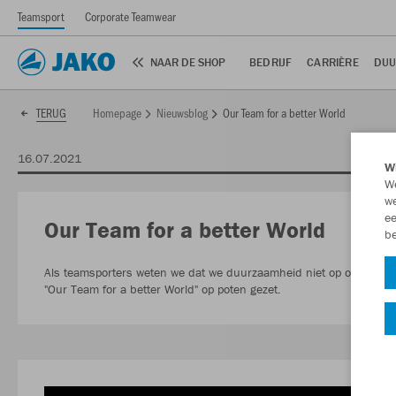
Teamsport
Corporate Teamwear
NAAR DE SHOP
BEDRIJF
CARRIÈRE
DUU
Homepage
Nieuwsblog
Our Team for a better World
TERUG
16.07.2021
Wi
We
we
ee
Our Team for a better World
be
Als teamsporters weten we dat we duurzaamheid niet op ons eentj
"Our Team for a better World" op poten gezet.