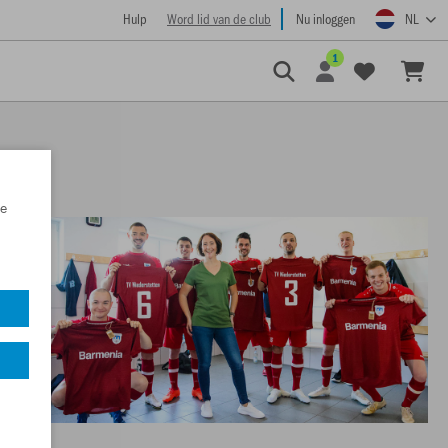
Hulp
Word lid van de club
Nu inloggen
NL
1
e