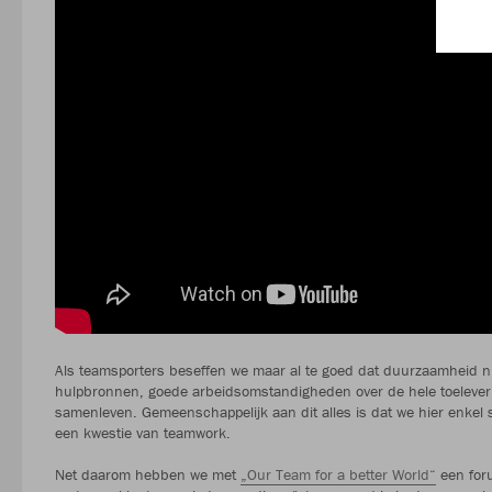
Als teamsporters beseffen we maar al te goed dat duurzaamheid ni
hulpbronnen, goede arbeidsomstandigheden over de hele toeleverin
samenleven. Gemeenschappelijk aan dit alles is dat we hier enke
een kwestie van teamwork.
Net daarom hebben we met
„Our Team for a better World“
een for