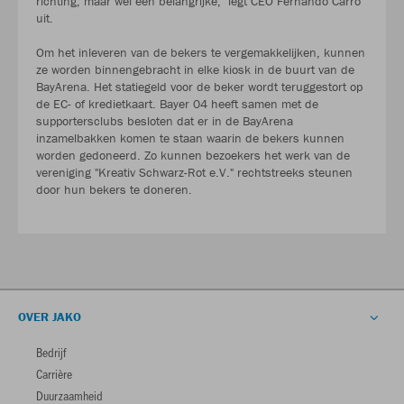
richting, maar wel een belangrijke," legt CEO Fernando Carro
uit.
Om het inleveren van de bekers te vergemakkelijken, kunnen
ze worden binnengebracht in elke kiosk in de buurt van de
BayArena. Het statiegeld voor de beker wordt teruggestort op
de EC- of kredietkaart. Bayer 04 heeft samen met de
supportersclubs besloten dat er in de BayArena
inzamelbakken komen te staan waarin de bekers kunnen
worden gedoneerd. Zo kunnen bezoekers het werk van de
vereniging "Kreativ Schwarz-Rot e.V." rechtstreeks steunen
door hun bekers te doneren.
OVER JAKO
Bedrijf
Carrière
Duurzaamheid