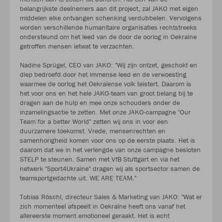
belangrijkste deelnemers aan dit project, zal JAKO met eigen
middelen elke ontvangen schenking verdubbelen. Vervolgens
worden verschillende humanitaire organisaties rechtstreeks
ondersteund om het leed van de door de oorlog in Oekraïne
getroffen mensen ietwat te verzachten.
Nadine Sprügel, CEO van JAKO: "Wij zijn ontzet, geschokt en
diep bedroefd door het immense leed en de verwoesting
waarmee de oorlog het Oekraïense volk teistert. Daarom is
het voor ons en het hele JAKO-team van groot belang bij te
dragen aan de hulp en mee onze schouders onder de
inzamelingsactie te zetten. Met onze JAKO-campagne "Our
Team for a better World" zetten wij ons in voor een
duurzamere toekomst. Vrede, mensenrechten en
samenhorigheid komen voor ons op de eerste plaats. Het is
daarom dat we in het verlengde van onze campagne besloten
STELP te steunen. Samen met VfB Stuttgart en via het
netwerk "Sport4Ukraine" dragen wij als sportsector samen de
teamsportgedachte uit. WE ARE TEAM."
Tobias Röschl, directeur Sales & Marketing van JAKO: "Wat er
zich momenteel afspeelt in Oekraïne heeft ons vanaf het
allereerste moment emotioneel geraakt. Het is echt