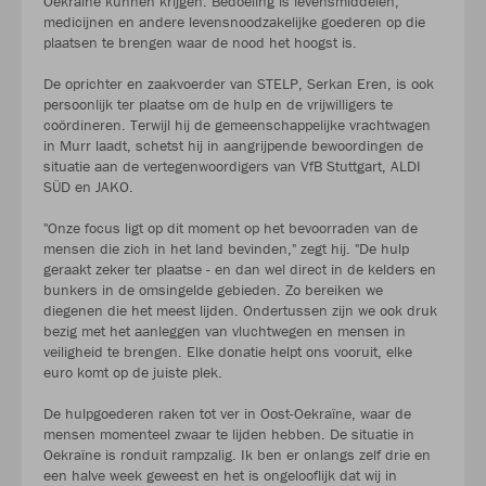
Oekraïne kunnen krijgen. Bedoeling is levensmiddelen,
medicijnen en andere levensnoodzakelijke goederen op die
plaatsen te brengen waar de nood het hoogst is.
De oprichter en zaakvoerder van STELP, Serkan Eren, is ook
persoonlijk ter plaatse om de hulp en de vrijwilligers te
coördineren. Terwijl hij de gemeenschappelijke vrachtwagen
in Murr laadt, schetst hij in aangrijpende bewoordingen de
situatie aan de vertegenwoordigers van VfB Stuttgart, ALDI
SÜD en JAKO.
"Onze focus ligt op dit moment op het bevoorraden van de
mensen die zich in het land bevinden," zegt hij. "De hulp
geraakt zeker ter plaatse - en dan wel direct in de kelders en
bunkers in de omsingelde gebieden. Zo bereiken we
diegenen die het meest lijden. Ondertussen zijn we ook druk
bezig met het aanleggen van vluchtwegen en mensen in
veiligheid te brengen. Elke donatie helpt ons vooruit, elke
euro komt op de juiste plek.
De hulpgoederen raken tot ver in Oost-Oekraïne, waar de
mensen momenteel zwaar te lijden hebben. De situatie in
Oekraïne is ronduit rampzalig. Ik ben er onlangs zelf drie en
een halve week geweest en het is ongelooflijk dat wij in