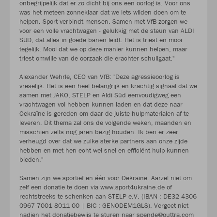
onbegrijpelijk dat er zo dicht bij ons een oorlog is. Voor ons
was het meteen zonneklaar dat we iets wilden doen om te
helpen. Sport verbindt mensen. Samen met VfB zorgen we
voor een volle vrachtwagen - gelukkig met de steun van ALDI
SÜD, dat alles in goede banen leidt. Het is triest en mooi
tegelijk. Mooi dat we op deze manier kunnen helpen, maar
triest omwille van de oorzaak die erachter schuilgaat."
Alexander Wehrle, CEO van VfB: "Deze agressieoorlog is
vreselijk. Het is een heel belangrijk en krachtig signaal dat we
samen met JAKO, STELP en Aldi Süd eenvoudigweg een
vrachtwagen vol hebben kunnen laden en dat deze naar
Oekraïne is gereden om daar de juiste hulpmaterialen af te
leveren. Dit thema zal ons de volgende weken, maanden en
misschien zelfs nog jaren bezig houden. Ik ben er zeer
verheugd over dat we zulke sterke partners aan onze zijde
hebben en met hen echt wel snel en efficiënt hulp kunnen
bieden."
Samen zijn we sportief en één voor Oekraïne. Aarzel niet om
zelf een donatie te doen via www.sport4ukraine.de of
rechtstreeks te schenken aan STELP e.V. (IBAN : DE32 4306
0967 7001 8011 00 | BIC : GENODEM1GLS). Vergeet niet
nadien het donatiebewijs te sturen naar spende@outtra.com