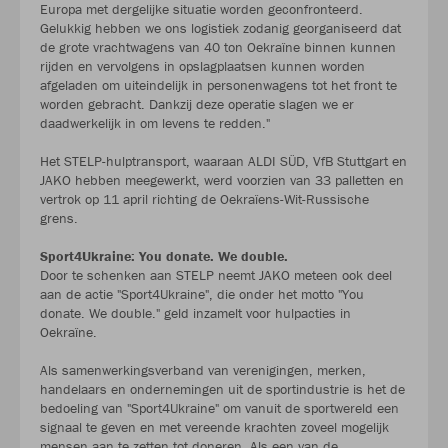
Europa met dergelijke situatie worden geconfronteerd.
Gelukkig hebben we ons logistiek zodanig georganiseerd dat
de grote vrachtwagens van 40 ton Oekraïne binnen kunnen
rijden en vervolgens in opslagplaatsen kunnen worden
afgeladen om uiteindelijk in personenwagens tot het front te
worden gebracht. Dankzij deze operatie slagen we er
daadwerkelijk in om levens te redden."
Het STELP-hulptransport, waaraan ALDI SÜD, VfB Stuttgart en
JAKO hebben meegewerkt, werd voorzien van 33 palletten en
vertrok op 11 april richting de Oekraïens-Wit-Russische
grens.
Sport4Ukraine: You donate. We double.
Door te schenken aan STELP neemt JAKO meteen ook deel
aan de actie "Sport4Ukraine", die onder het motto "You
donate. We double." geld inzamelt voor hulpacties in
Oekraïne.
Als samenwerkingsverband van verenigingen, merken,
handelaars en ondernemingen uit de sportindustrie is het de
bedoeling van "Sport4Ukraine" om vanuit de sportwereld een
signaal te geven en met vereende krachten zoveel mogelijk
mensen aan te zetten tot doneren. Als een van de