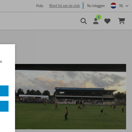
Hulp
Word lid van de club
Nu inloggen
NL
1
e