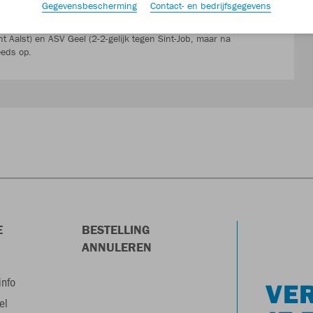
Gegevensbescherming
Contact- en bedrijfsgegevens
, stoot door. Het klopte op eigen terrein Stockay-Warfusée,
Aalst) en ASV Geel (2-2-gelijk tegen Sint-Job, maar na
eeds op.
E
BESTELLING
ANNULEREN
info
VER
el