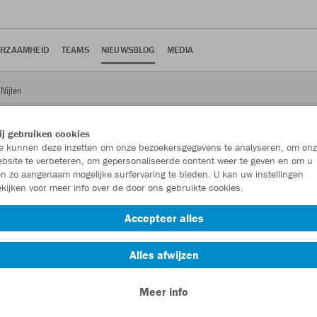
RZAAMHEID
TEAMS
NIEUWSBLOG
MEDIA
Nijlen
j gebruiken cookies
 kunnen deze inzetten om onze bezoekersgegevens te analyseren, om onz
bsite te verbeteren, om gepersonaliseerde content weer te geven en om u
n zo aangenaam mogelijke surfervaring te bieden. U kan uw instellingen
 KFC Nijlen
kijken voor meer info over de door ons gebruikte cookies.
Accepteer alles
 K. Lyra-Lierse en KFC Nijlen zich te plaatsen voor de vierde
Alles afwijzen
Meer info
derde amateurklasse B, met 1-0.