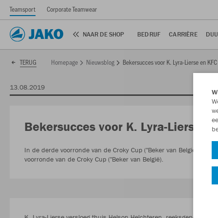
Teamsport
Corporate Teamwear
NAAR DE SHOP
BEDRIJF
CARRIÈRE
DUU
Homepage
Nieuwsblog
Bekersucces voor K. Lyra-Lierse en KFC 
TERUG
13.08.2019
Wi
We
we
ee
Bekersucces voor K. Lyra-Lierse en
be
In de derde voorronde van de Croky Cup ("Beker van België") wisten
voorronde van de Croky Cup ("Beker van België).
K. Lyra-Lierse versloeg thuis Helson Helchteren, reeksgenoot uit 