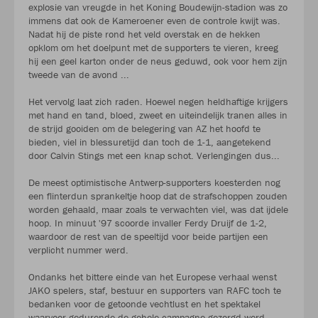
explosie van vreugde in het Koning Boudewijn-stadion was zo
immens dat ook de Kameroener even de controle kwijt was.
Nadat hij de piste rond het veld overstak en de hekken
opklom om het doelpunt met de supporters te vieren, kreeg
hij een geel karton onder de neus geduwd, ook voor hem zijn
tweede van de avond ...
Het vervolg laat zich raden. Hoewel negen heldhaftige krijgers
met hand en tand, bloed, zweet en uiteindelijk tranen alles in
de strijd gooiden om de belegering van AZ het hoofd te
bieden, viel in blessuretijd dan toch de 1-1, aangetekend
door Calvin Stings met een knap schot. Verlengingen dus...
De meest optimistische Antwerp-supporters koesterden nog
een flinterdun sprankeltje hoop dat de strafschoppen zouden
worden gehaald, maar zoals te verwachten viel, was dat ijdele
hoop. In minuut '97 scoorde invaller Ferdy Druijf de 1-2,
waardoor de rest van de speeltijd voor beide partijen een
verplicht nummer werd.
Ondanks het bittere einde van het Europese verhaal wenst
JAKO spelers, staf, bestuur en supporters van RAFC toch te
bedanken voor de getoonde vechtlust en het spektakel
waarvoor gedurende de gehele campagne gezorgd werd.