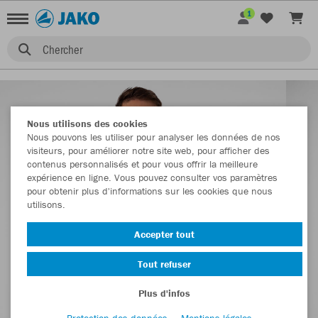
1
Chercher
Nous utilisons des cookies
Nous pouvons les utiliser pour analyser les données de nos
visiteurs, pour améliorer notre site web, pour afficher des
contenus personnalisés et pour vous offrir la meilleure
expérience en ligne. Vous pouvez consulter vos paramètres
pour obtenir plus d'informations sur les cookies que nous
utilisons.
Accepter tout
Tout refuser
Plus d'infos
Protection des données
Mentions légales