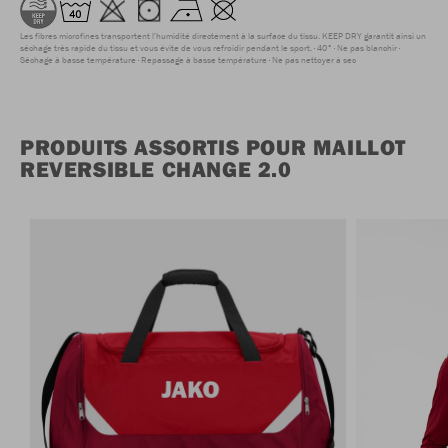
Les fibres microfines transportent l'humidité directement à la surface du tissu. KEEP DRY garantit ainsi un
séchage très rapide du tissu et vous évite de vous refroidir pendant le sport.
40°
Ne pas blanchir
Séchage à basse température
Repassage à basse température
Ne pas nettoyer à sec
PRODUITS ASSORTIS POUR MAILLOT
REVERSIBLE CHANGE 2.0