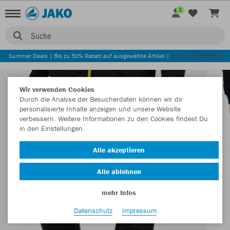
1
Suche
Summer Deals | Bis zu 50% Rabatt auf ausgewählte Artikel |
JETZT ENTDECKEN
Wir verwenden Cookies
Durch die Analyse der Besucherdaten können wir dir
personalisierte Inhalte anzeigen und unsere Website
verbessern. Weitere Informationen zu den Cookies findest Du
in den Einstellungen.
Alle akzeptieren
Alle ablehnen
mehr Infos
Datenschutz
Impressum