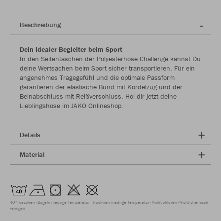
Beschreibung
Dein idealer Begleiter beim Sport
In den Seitentaschen der Polyesterhose Challenge kannst Du
deine Wertsachen beim Sport sicher transportieren. Für ein
angenehmes Tragegefühl und die optimale Passform
garantieren der elastische Bund mit Kordelzug und der
Beinabschluss mit Reißverschluss. Hol dir jetzt deine
Lieblingshose im JAKO Onlineshop.
Details
Material
40° waschen
Bügeln niedrige Temperatur
Trocknen niedrige Temperatur
Nicht chloren
Nicht chemisch
reinigen