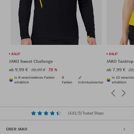
SALE!
SALE!
JAKO Sweat Challenge
JAKO Tanktop
ab 9,99 €
ab 7,99 €
39,99 €
75 %
22
in 8 verschiedenen Farben
8
in 10 verschi
erhältlich
Farben
Individualisierbar
erhältlich
(
4,61
/5) Trusted Shops
ÜBER JAKO