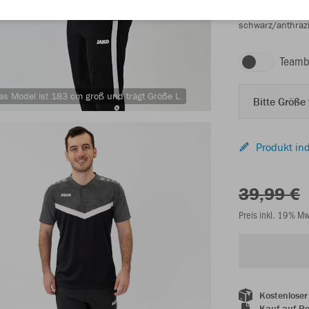
schwarz/anthrazi
Teamb
as Model ist 183 cm groß und trägt Größe L.
Bitte Größe
Produkt ind
39,99 €
Preis inkl. 19% M
Kostenloser
Kauf auf R