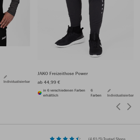
JAKO Freizeithose Power
Individualisierbar
ab 44,99 €
in 6 verschiedenen Farben
6
erhältlich
Farben
Individualisierbar
(
4,61
/5) Trusted Shops