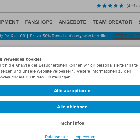
(
4,61
/5
IPMENT
FANSHOPS
ANGEBOTE
TEAM CREATOR
y for Kick Off | Bis zu 50% Rabatt auf ausgewählte Artikel |
JETZT ENTDE
Sta
Zurück
ir verwenden Cookies
JAKO
rch die Analyse der Besucherdaten können wir dir personalisierte Inhalte
zeigen und unsere Website verbessern. Weitere Informationen zu den
okies findest Du in den Einstellungen.
Artikelnummer:
Alle akzeptieren
Lust auf 30% R
Alle ablehnen
mehr Infos
Datenschutz
Impressum