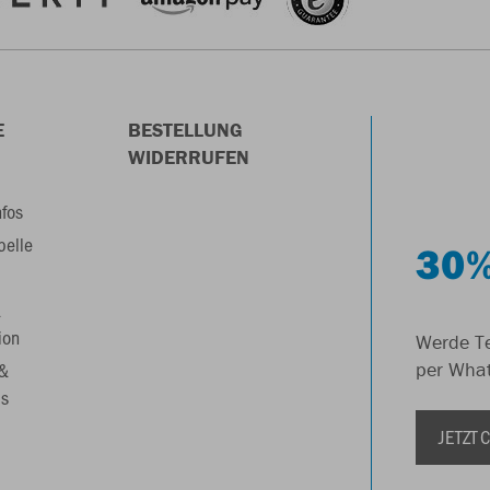
E
BESTELLUNG
WIDERRUFEN
nfos
belle
30%
&
ion
Werde Te
 &
per Wha
s
JETZT