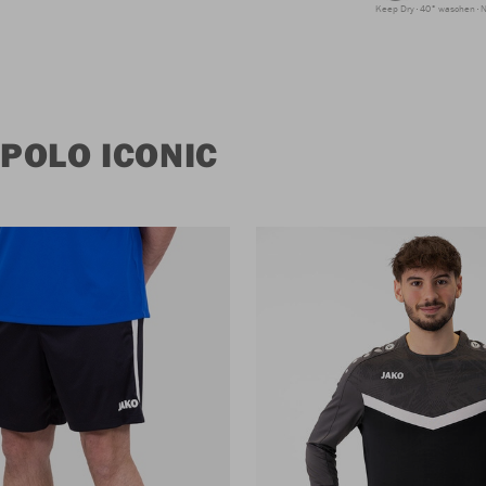
Keep Dry
40° waschen
N
POLO ICONIC