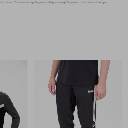
icht chloren
Trocknen niedrige Temperatur
Bügeln niedrige Temperatur
Nicht chemisch reinigen