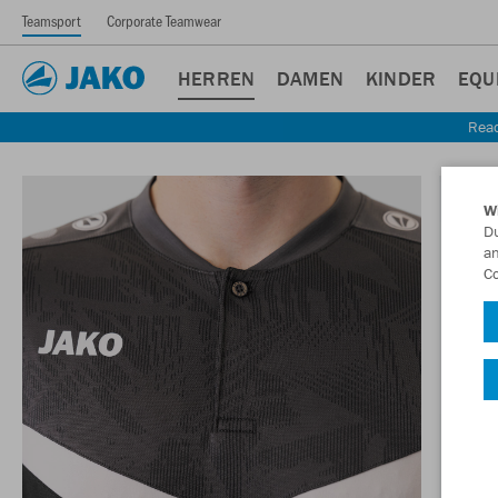
Teamsport
Corporate Teamwear
HERREN
DAMEN
KINDER
EQU
Read
W
Du
an
Co