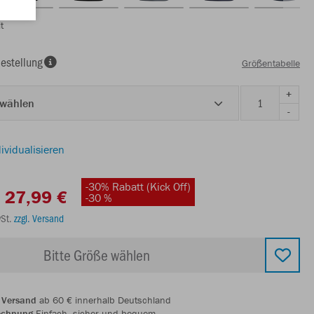
t
estellung
Größentabelle
+
 wählen
-
ividualisieren
-30% Rabatt (Kick Off)
27,99 €
-30 %
wSt.
zzgl. Versand
Bitte Größe wählen
 Versand
ab 60 € innerhalb Deutschland
echnung
Einfach, sicher und bequem