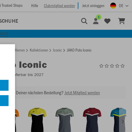
) Trusted Shops
Hilfe
Clubmitglied werden
Jetzt einloggen
DE
1
SCHUHE
CKEN
rtseite
Herren
Kollektionen
Iconic
JAKO Polo Iconic
Polo Iconic
6324
- Lieferbar bis 2027
abatt bei Deiner nächsten Bestellung?
Jetzt Mitglied werden