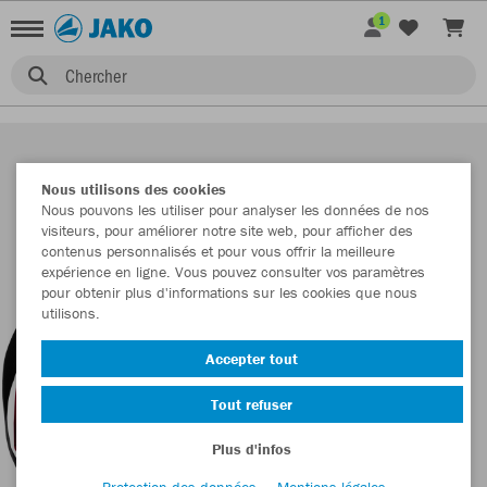
1
Chercher
Nous utilisons des cookies
Nous pouvons les utiliser pour analyser les données de nos
visiteurs, pour améliorer notre site web, pour afficher des
contenus personnalisés et pour vous offrir la meilleure
expérience en ligne. Vous pouvez consulter vos paramètres
pour obtenir plus d'informations sur les cookies que nous
utilisons.
Accepter tout
Tout refuser
Plus d'infos
Protection des données
Mentions légales