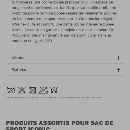
tu trouveras une poche zippée pratique pour un espace de
rangement supplémentaire, tandis que sur le côté droit, une
profonde poche humide zippée sépare tes vêtements propres
de tes ustensiles de sport en sueur. La bandoulière réglable
offre flexibilité et confort. Une petite poche intérieure zippée
permet en outre de garder tes objets de valeur en sécurité.
Procure-toi dès maintenant le sac de sport Iconic dans la
boutique en ligne JAKO.
Détails
Matériau
Ne pas laver
Ne pas blanchir
Ne pas sécher
Ne pas repasser
Ne pas nettoyer à sec
PRODUITS ASSORTIS POUR SAC DE
SPORT ICONIC