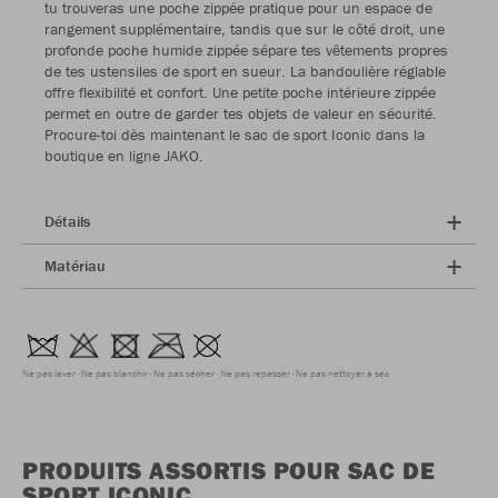
tu trouveras une poche zippée pratique pour un espace de
rangement supplémentaire, tandis que sur le côté droit, une
profonde poche humide zippée sépare tes vêtements propres
de tes ustensiles de sport en sueur. La bandoulière réglable
offre flexibilité et confort. Une petite poche intérieure zippée
permet en outre de garder tes objets de valeur en sécurité.
Procure-toi dès maintenant le sac de sport Iconic dans la
boutique en ligne JAKO.
Détails
Matériau
Ne pas laver
Ne pas blanchir
Ne pas sécher
Ne pas repasser
Ne pas nettoyer à sec
PRODUITS ASSORTIS POUR SAC DE
SPORT ICONIC