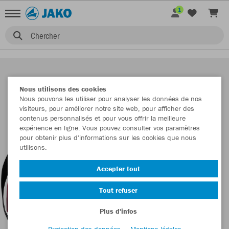
1
Chercher
Nous utilisons des cookies
Nous pouvons les utiliser pour analyser les données de nos
visiteurs, pour améliorer notre site web, pour afficher des
contenus personnalisés et pour vous offrir la meilleure
expérience en ligne. Vous pouvez consulter vos paramètres
pour obtenir plus d'informations sur les cookies que nous
utilisons.
Accepter tout
Tout refuser
Plus d'infos
Protection des données
Mentions légales