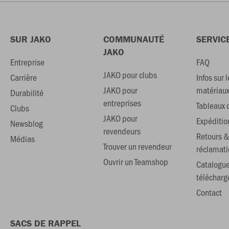
SUR JAKO
COMMUNAUTÉ
SERVIC
JAKO
Entreprise
FAQ
JAKO pour clubs
Carrière
Infos sur l
JAKO pour
matériau
Durabilité
entreprises
Tableaux d
Clubs
JAKO pour
Expéditio
Newsblog
revendeurs
Retours &
Médias
Trouver un revendeur
réclamati
Ouvrir un Teamshop
Catalogu
téléchar
Contact
SACS DE RAPPEL