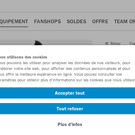
QUIPEMENT
FANSHOPS
SOLDES
OFFRE
TEAM C
Pag
Retour
JAKO
us utilisons des cookies
us pouvons les utiliser pour analyser les données de nos visiteurs, pour
Numéro d’article
éliorer notre site web, pour afficher des contenus personnalisés et pour
us offrir la meilleure expérience en ligne. Vous pouvez consulter vos
ramètres pour obtenir plus d'informations sur les cookies que nous utiliso
En tant que me
Accepter tout
commande.
De
Tout refuser
Plus d'infos