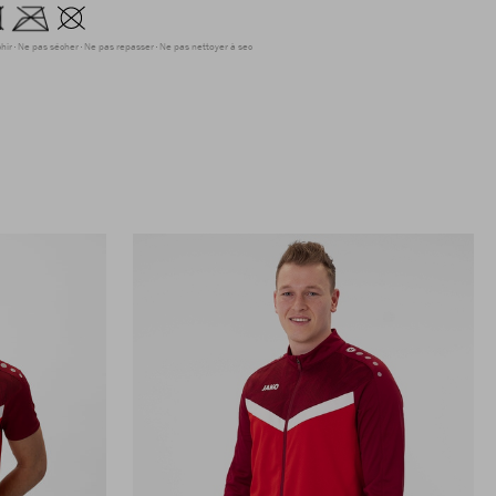
hir
Ne pas sécher
Ne pas repasser
Ne pas nettoyer à sec