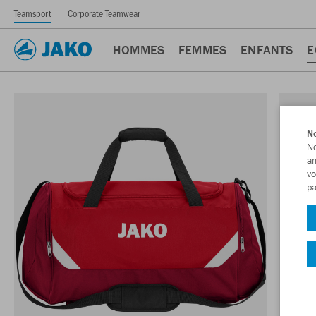
Teamsport
Corporate Teamwear
HOMMES
FEMMES
ENFANTS
E
No
No
am
vo
pa