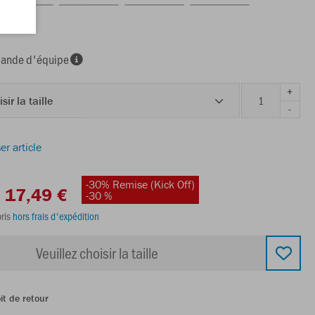
nde d'équipe
+
sir la taille
-
er article
-30% Remise (Kick Off)
17,49 €
-30 %
ris
hors frais d'expédition
Veuillez choisir la taille
it de retour