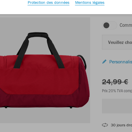
Protection des données
Mentions légales
rouge/rouge vin
Comma
Veuillez choi
Personnalis
24,99 €
Prix 20% TVA comp
30 jours dro