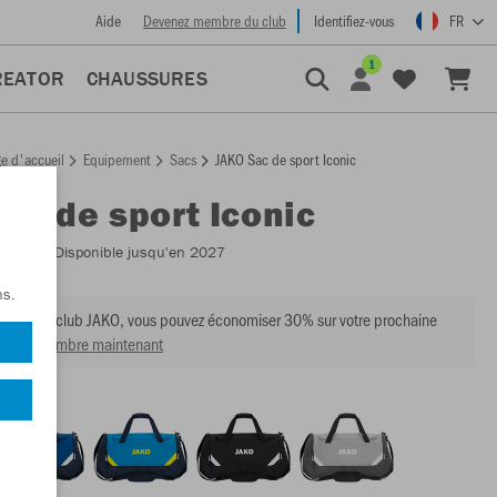
Aide
Devenez membre du club
Identifiez-vous
FR
1
REATOR
CHAUSSURES
e d'accueil
Equipement
Sacs
JAKO Sac de sport Iconic
Sac de sport Iconic
:
1924
- Disponible jusqu'en 2027
ns.
mbre du club JAKO, vous pouvez économiser 30% sur votre prochaine
venir membre maintenant