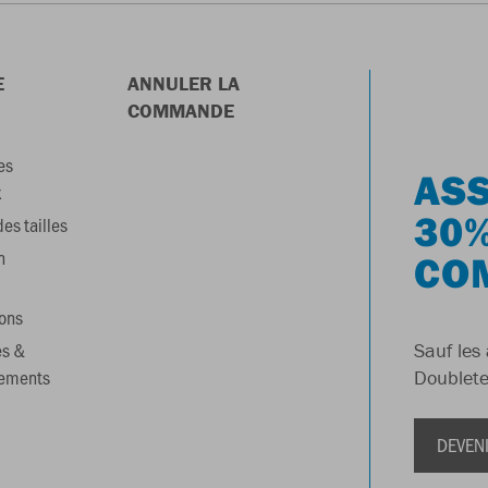
E
ANNULER LA
COMMANDE
es
ASS
x
30%
es tailles
n
CO
ons
es &
Sauf les 
gements
Doublete
DEVEN