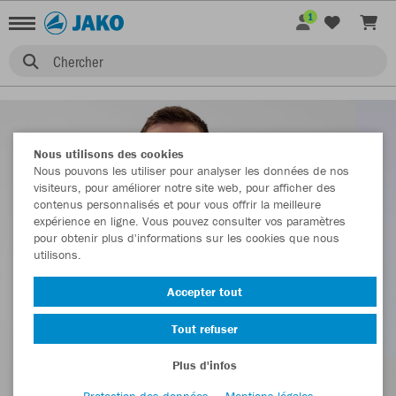
1
Chercher
Nous utilisons des cookies
Nous pouvons les utiliser pour analyser les données de nos
visiteurs, pour améliorer notre site web, pour afficher des
contenus personnalisés et pour vous offrir la meilleure
expérience en ligne. Vous pouvez consulter vos paramètres
pour obtenir plus d'informations sur les cookies que nous
utilisons.
Accepter tout
Tout refuser
Plus d'infos
Protection des données
Mentions légales