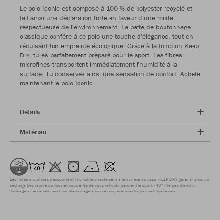
Le polo Iconic est composé à 100 % de polyester recyclé et
fait ainsi une déclaration forte en faveur d'une mode
respectueuse de l'environnement. La patte de boutonnage
classique confère à ce polo une touche d'élégance, tout en
réduisant ton empreinte écologique. Grâce à la fonction Keep
Dry, tu es parfaitement préparé pour le sport. Les fibres
microfines transportent immédiatement l'humidité à la
surface. Tu conserves ainsi une sensation de confort. Achète
maintenant le polo Iconic.
Détails
Matériau
Les fibres microfines transportent l'humidité directement à la surface du tissu. KEEP DRY garantit ainsi un
séchage très rapide du tissu et vous évite de vous refroidir pendant le sport.
40°
Ne pas blanchir
Séchage à basse température
Repassage à basse température
Ne pas nettoyer à sec