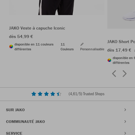
JAKO Veste à capuche Iconic
dès 54,99 €
JAKO Short P
disponible en 11 couleurs
11
différentes
Couleurs
Personnalisable
dès 17,49 €
disponible en 
différentes
(
4,61
/5) Trusted Shops
SUR JAKO
COMMUNAUTÉ JAKO
SERVICE