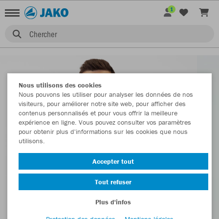
1
Chercher
Nous utilisons des cookies
Nous pouvons les utiliser pour analyser les données de nos
visiteurs, pour améliorer notre site web, pour afficher des
contenus personnalisés et pour vous offrir la meilleure
expérience en ligne. Vous pouvez consulter vos paramètres
pour obtenir plus d'informations sur les cookies que nous
utilisons.
Accepter tout
Tout refuser
Plus d'infos
Protection des données
Mentions légales