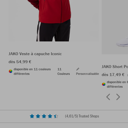
JAKO Veste à capuche Iconic
dès 54,99 €
JAKO Short P
disponible en 11 couleurs
11
différentes
Couleurs
Personnalisable
dès 17,49 €
disponible en 
différentes
(
4,61
/5) Trusted Shops