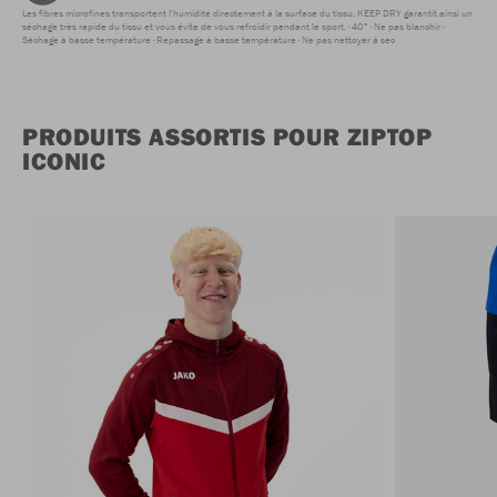
Les fibres microfines transportent l'humidité directement à la surface du tissu. KEEP DRY garantit ainsi un
séchage très rapide du tissu et vous évite de vous refroidir pendant le sport.
40°
Ne pas blanchir
Séchage à basse température
Repassage à basse température
Ne pas nettoyer à sec
PRODUITS ASSORTIS POUR ZIPTOP
ICONIC