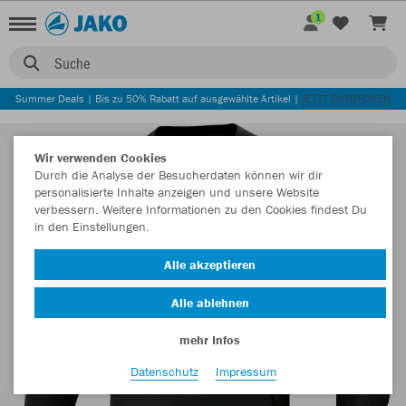
1
Suche
Summer Deals | Bis zu 50% Rabatt auf ausgewählte Artikel |
JETZT ENTDECKEN
Wir verwenden Cookies
Durch die Analyse der Besucherdaten können wir dir
personalisierte Inhalte anzeigen und unsere Website
verbessern. Weitere Informationen zu den Cookies findest Du
in den Einstellungen.
Alle akzeptieren
Alle ablehnen
mehr Infos
Datenschutz
Impressum