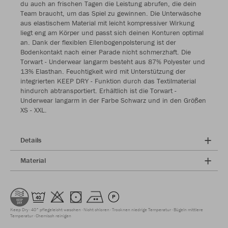
du auch an frischen Tagen die Leistung abrufen, die dein
Team braucht, um das Spiel zu gewinnen. Die Unterwäsche
aus elastischem Material mit leicht kompressiver Wirkung
liegt eng am Körper und passt sich deinen Konturen optimal
an. Dank der flexiblen Ellenbogenpolsterung ist der
Bodenkontakt nach einer Parade nicht schmerzhaft. Die
Torwart - Underwear langarm besteht aus 87% Polyester und
13% Elasthan. Feuchtigkeit wird mit Unterstützung der
integrierten KEEP DRY - Funktion durch das Textilmaterial
hindurch abtransportiert. Erhältlich ist die Torwart -
Underwear langarm in der Farbe Schwarz und in den Größen
XS - XXL.
Details
Material
Keep Dry
40° pflegeleicht waschen
Nicht chloren
Trocknen niedrige Temperatur
Bügeln mittlere
Temperatur
Chemisch reinigen