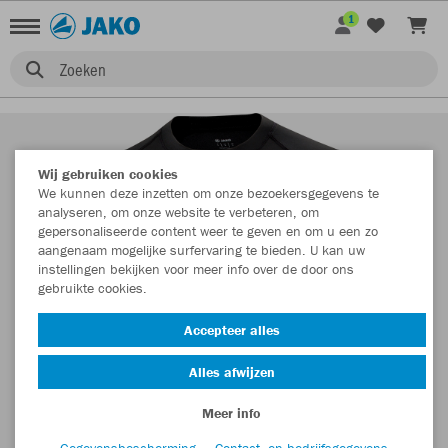
1
Zoeken
Wij gebruiken cookies
We kunnen deze inzetten om onze bezoekersgegevens te
analyseren, om onze website te verbeteren, om
gepersonaliseerde content weer te geven en om u een zo
aangenaam mogelijke surfervaring te bieden. U kan uw
instellingen bekijken voor meer info over de door ons
gebruikte cookies.
Accepteer alles
Alles afwijzen
Meer info
Gegevensbescherming
Contact- en bedrijfsgegevens