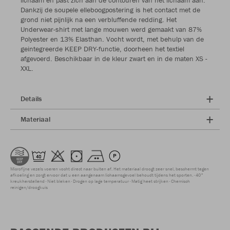
lichaam en past zich aan de contouren van het lichaam aan.
Dankzij de soupele elleboogpostering is het contact met de
grond niet pijnlijk na een verbluffende redding. Het
Underwear-shirt met lange mouwen werd gemaakt van 87%
Polyester en 13% Elasthan. Vocht wordt, met behulp van de
geintegreerde KEEP DRY-functie, doorheen het textiel
afgevoerd. Beschikbaar in de kleur zwart en in de maten XS -
XXL.
Details
Materiaal
Microfijne vezels voeren vocht direct naar buiten af. Het materiaal droogt zeer snel, beschermt tegen
afkoeling en zorgt ervoor dat u een aangenaam lichaamsgevoel behoudt tijdens het sporten.
40°
kreukherstellend
Niet bleken
Drogen op lage temperatuur
Matig heet strijken
Chemisch
reinigen/droogkuis