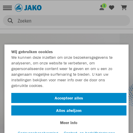
1
Zoeken
Wij gebruiken cookies
We kunnen deze inzetten om onze bezoekersgegevens te
analyseren, om onze website te verbeteren, om
gepersonaliseerde content weer te geven en om u een zo
aangenaam mogelijke surfervaring te bieden. U kan uw
instellingen bekijken voor meer info over de door ons
gebruikte cookies.
Accepteer alles
Alles afwijzen
Meer info
Gegevensbescherming
Contact- en bedrijfsgegevens