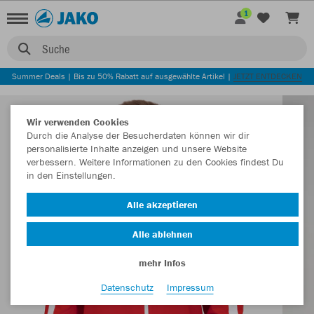
1
Suche
Summer Deals | Bis zu 50% Rabatt auf ausgewählte Artikel |
JETZT ENTDECKEN
Wir verwenden Cookies
Durch die Analyse der Besucherdaten können wir dir
personalisierte Inhalte anzeigen und unsere Website
verbessern. Weitere Informationen zu den Cookies findest Du
in den Einstellungen.
Alle akzeptieren
Alle ablehnen
mehr Infos
Datenschutz
Impressum