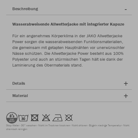
Beschreibung
Wasserabweisende Allwetterjacke mit integrierter Kapuze
Für ein angenehmes Körperklima in der JAKO Allwetterjacke
Power sorgen die wasserabweisenden Funktionsmaterialien,
die gemeinsam mit getapten Hauptnähten vor unerwünschter
Nässe schützen. Die Allwetterjacke Power besteht aus 100%
Polyester und auch an stürmischen Tagen hält sie dank der
Laminierung des Obermaterials stand.
Details
Material
Stop Water
30° waschen
Nicht im Trockner trocknen
Nicht chloren
Bügeln niedrige Temperatur
Nicht
chemisch reinigen