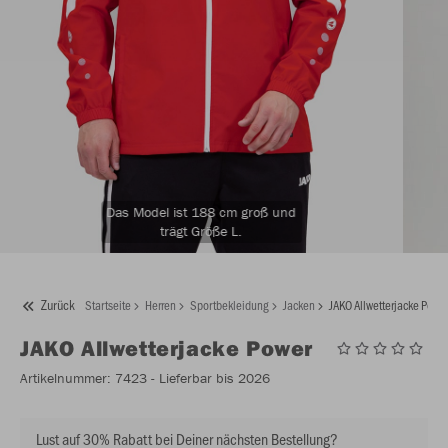
Das Model ist 188 cm groß und
trägt Größe L.
Zurück
Startseite
Herren
Sportbekleidung
Jacken
JAKO Allwetterjacke Powe
JAKO
Allwetterjacke Power
Artikelnummer:
7423
- Lieferbar bis 2026
Lust auf 30% Rabatt bei Deiner nächsten Bestellung?