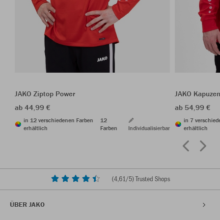
JAKO Ziptop Power
JAKO Kapuzen
ab 44,99 €
ab 54,99 €
in 12 verschiedenen Farben
12
in 7 verschie
erhältlich
Farben
Individualisierbar
erhältlich
(
4,61
/5) Trusted Shops
ÜBER JAKO