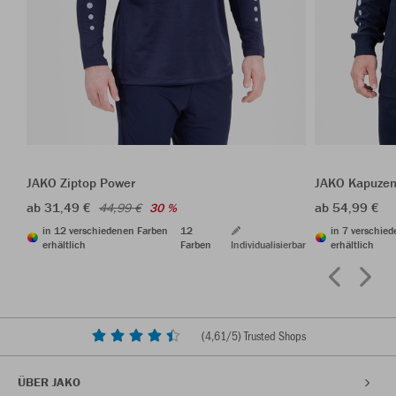
JAKO Ziptop Power
JAKO Kapuzen
ab 31,49 €
ab 54,99 €
44,99 €
30 %
in 12 verschiedenen Farben
12
in 7 verschie
erhältlich
Farben
Individualisierbar
erhältlich
(
4,61
/5) Trusted Shops
ÜBER JAKO