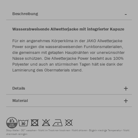
Beschreibung
Wasserabweisende Allwetterjacke mit integrierter Kapuze
Für ein angenehmes Körperklima in der JAKO Allwetterjacke
Power sorgen die wasserabweisenden Funktionsmaterialien,
die gemeinsam mit getapten Hauptnähten vor unerwünschter
Nässe schützen. Die Allwetterjacke Power besteht aus 100%
Polyester und auch an stürmischen Tagen hält sie dank der
Laminierung des Obermaterials stand.
Details
Material
Stop Water
30° waschen
Nicht im Trockner trocknen
Nicht chloren
Bügeln niedrige Temperatur
Nicht
chemisch reinigen