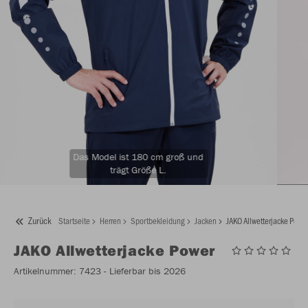
Das Model ist 180 cm groß und
trägt Größe L.
Zurück
Startseite
Herren
Sportbekleidung
Jacken
JAKO Allwetterjacke Powe
JAKO
Allwetterjacke Power
Artikelnummer:
7423
- Lieferbar bis 2026