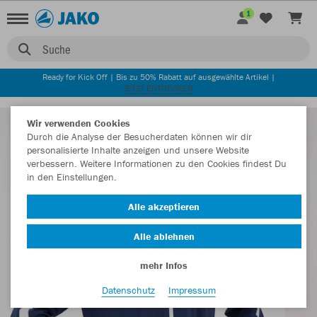
1
Suche
Ready for Kick Off | Bis zu 50% Rabatt auf ausgewählte Artikel |
JETZT ENTDECKEN
Wir verwenden Cookies
Durch die Analyse der Besucherdaten können wir dir
personalisierte Inhalte anzeigen und unsere Website
verbessern. Weitere Informationen zu den Cookies findest Du
in den Einstellungen.
Alle akzeptieren
Alle ablehnen
mehr Infos
Datenschutz
Impressum