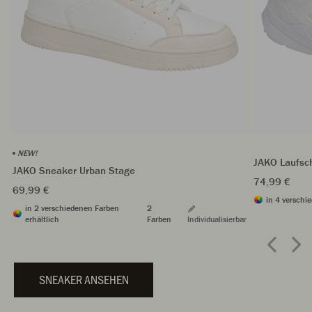
NEW!
JAKO Laufsc
JAKO Sneaker Urban Stage
74,99 €
69,99 €
in 4 verschi
in 2 verschiedenen Farben
2
erhältlich
Farben
Individualisierbar
SNEAKER ANSEHEN