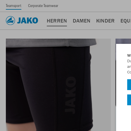
Teamsport
Corporate Teamwear
HERREN
DAMEN
KINDER
EQU
W
Du
an
Co