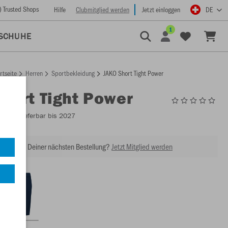
) Trusted Shops
Hilfe
Clubmitglied werden
Jetzt einloggen
DE
1
SCHUHE
rtseite
Herren
Sportbekleidung
JAKO Short Tight Power
Short Tight Power
8576
- Lieferbar bis 2027
abatt bei Deiner nächsten Bestellung?
Jetzt Mitglied werden