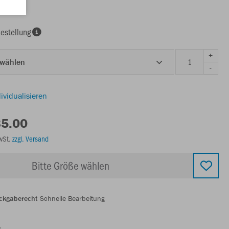
estellung
+
 wählen
-
ividualisieren
35.00
MwSt.
zzgl. Versand
Bitte Größe wählen
ckgaberecht
Schnelle Bearbeitung
g