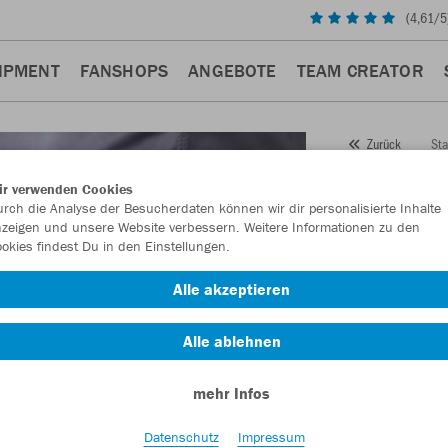
(
4,61
/5
IPMENT
FANSHOPS
ANGEBOTE
TEAM CREATOR
Sta
Zurück
JAKO
ir verwenden Cookies
rch die Analyse der Besucherdaten können wir dir personalisierte Inhalte
Artikelnummer:
zeigen und unsere Website verbessern. Weitere Informationen zu den
okies findest Du in den Einstellungen.
Lust auf 30% R
Alle akzeptieren
Alle ablehnen
mehr Infos
Datenschutz
Impressum