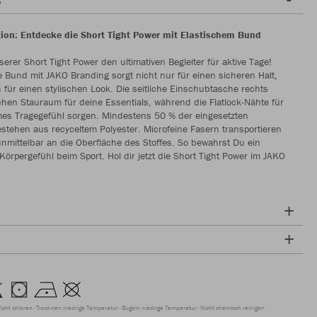
ion: Entdecke die Short Tight Power mit Elastischem Bund
serer Short Tight Power den ultimativen Begleiter für aktive Tage!
e Bund mit JAKO Branding sorgt nicht nur für einen sicheren Halt,
für einen stylischen Look. Die seitliche Einschubtasche rechts
schen Stauraum für deine Essentials, während die Flatlock-Nähte für
es Tragegefühl sorgen. Mindestens 50 % der eingesetzten
estehen aus recyceltem Polyester. Microfeine Fasern transportieren
unmittelbar an die Oberfläche des Stoffes. So bewahrst Du ein
rpergefühl beim Sport. Hol dir jetzt die Short Tight Power im JAKO
icht chloren
Trocknen niedrige Temperatur
Bügeln niedrige Temperatur
Nicht chemisch reinigen