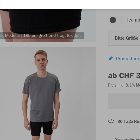
schwarz
Teamb
as Model ist 185 cm groß und trägt Größe L.
Bitte Größe
Produkt ind
ab CHF 
Preis inkl. 8.1% 
30 Tage Rü
Beschreibun