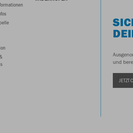
formationen
nfos
SIC
belle
DEI
&
ion
Ausgenom
 &
und berei
s
JETZT