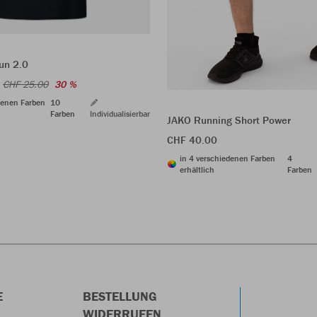
un 2.0
CHF 25.00
30 %
denen Farben
10
Farben
Individualisierbar
JAKO Running Short Power
CHF 40.00
in 4 verschiedenen Farben
4
erhältlich
Farben
E
BESTELLUNG
WIDERRUFEN