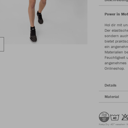
Power in Mot
Hol dir mit un
Der elastisch
sondern auch 
bietet prakti
ein angenehm
Materialien b
Feuchtigkeit 
angenehmes Kö
Onlineshop.
Details
Material
Keep Dry
40° waschen
N