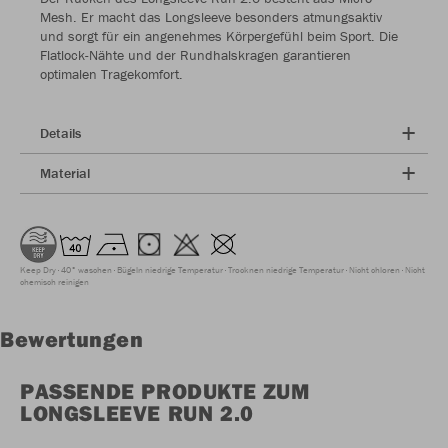
Mesh. Er macht das Longsleeve besonders atmungsaktiv
und sorgt für ein angenehmes Körpergefühl beim Sport. Die
Flatlock-Nähte und der Rundhalskragen garantieren
optimalen Tragekomfort.
Details
Material
Keep Dry
40° waschen
Bügeln niedrige Temperatur
Trocknen niedrige Temperatur
Nicht chloren
Nicht
chemisch reinigen
Bewertungen
PASSENDE PRODUKTE ZUM
LONGSLEEVE RUN 2.0