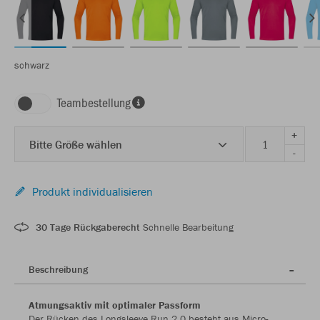
schwarz
Teambestellung
+
Bitte Größe wählen
-
Produkt individualisieren
30 Tage Rückgaberecht
Schnelle Bearbeitung
Beschreibung
Atmungsaktiv mit optimaler Passform
Der Rücken des Longsleeve Run 2.0 besteht aus Micro-