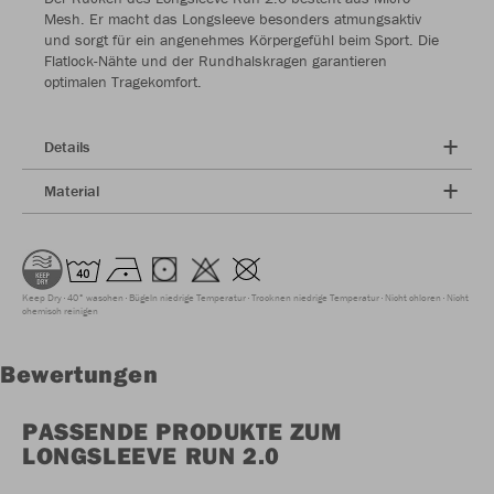
Mesh. Er macht das Longsleeve besonders atmungsaktiv
und sorgt für ein angenehmes Körpergefühl beim Sport. Die
Flatlock-Nähte und der Rundhalskragen garantieren
optimalen Tragekomfort.
Details
Material
Keep Dry
40° waschen
Bügeln niedrige Temperatur
Trocknen niedrige Temperatur
Nicht chloren
Nicht
chemisch reinigen
Bewertungen
PASSENDE PRODUKTE ZUM
LONGSLEEVE RUN 2.0