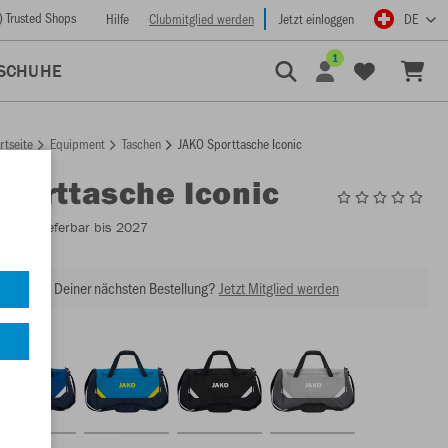
) Trusted Shops
Hilfe
Clubmitglied werden
Jetzt einloggen
DE
1
SCHUHE
rtseite
Equipment
Taschen
JAKO Sporttasche Iconic
Sporttasche Iconic
1924
- Lieferbar bis 2027
abatt bei Deiner nächsten Bestellung?
Jetzt Mitglied werden