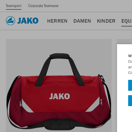
Teamsport
Corporate Teamwear
HERREN
DAMEN
KINDER
EQU
W
Du
an
Co