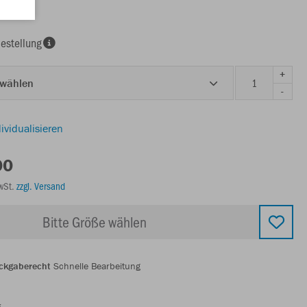
estellung
+
 wählen
-
ividualisieren
00
MwSt.
zzgl. Versand
Bitte Größe wählen
ckgaberecht
Schnelle Bearbeitung
g