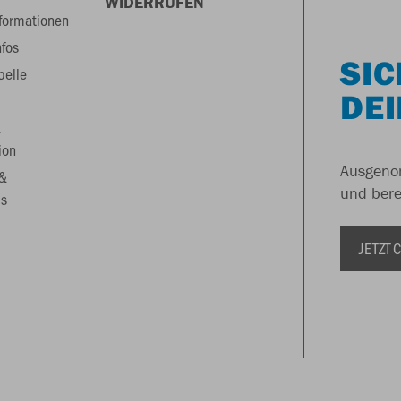
WIDERRUFEN
formationen
nfos
SIC
belle
DEI
&
ion
Ausgenom
 &
und berei
s
JETZT