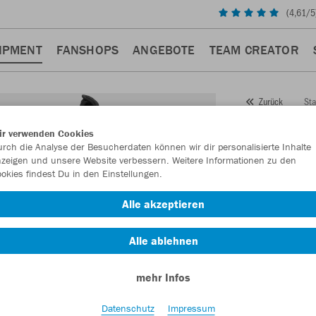
(
4,61
/5
IPMENT
FANSHOPS
ANGEBOTE
TEAM CREATOR
Sta
Zurück
JAKO
ir verwenden Cookies
rch die Analyse der Besucherdaten können wir dir personalisierte Inhalte
Artikelnummer:
zeigen und unsere Website verbessern. Weitere Informationen zu den
okies findest Du in den Einstellungen.
Lust auf 30% R
Alle akzeptieren
Alle ablehnen
mehr Infos
Datenschutz
Impressum