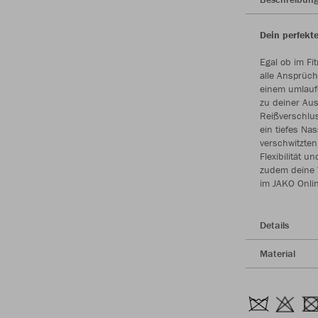
Dein perfekte
Egal ob im Fi
alle Ansprüc
einem umlauf
zu deiner Aus
Reißverschlus
ein tiefes Na
verschwitzten 
Flexibilität 
zudem deine W
im JAKO Onli
Details
Material