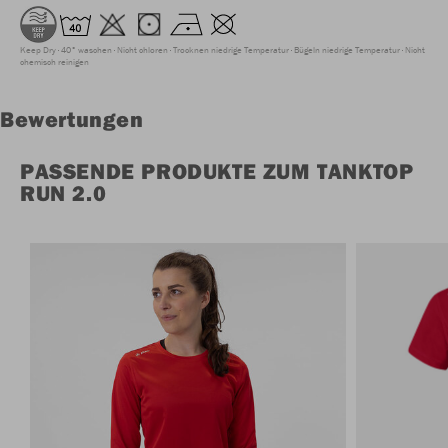
Keep Dry
40° waschen
Nicht chloren
Trocknen niedrige Temperatur
Bügeln niedrige Temperatur
Nicht
chemisch reinigen
Bewertungen
PASSENDE PRODUKTE ZUM TANKTOP
RUN 2.0