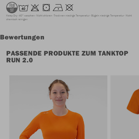
Keep Dry
40° waschen
Nicht chloren
Trocknen niedrige Temperatur
Bügeln niedrige Temperatur
Nicht
chemisch reinigen
Bewertungen
PASSENDE PRODUKTE ZUM TANKTOP
RUN 2.0