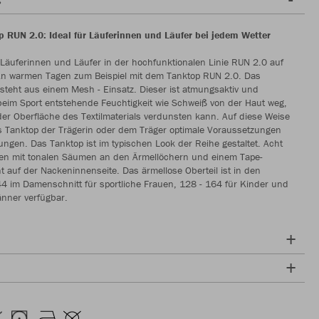
 RUN 2.0: Ideal für Läuferinnen und Läufer bei jedem Wetter
Läuferinnen und Läufer in der hochfunktionalen Linie RUN 2.0 auf
 An warmen Tagen zum Beispiel mit dem Tanktop RUN 2.0. Das
steht aus einem Mesh - Einsatz. Dieser ist atmungsaktiv und
 beim Sport entstehende Feuchtigkeit wie Schweiß von der Haut weg,
der Oberfläche des Textilmaterials verdunsten kann. Auf diese Weise
s Tanktop der Trägerin oder dem Träger optimale Voraussetzungen
tungen. Das Tanktop ist im typischen Look der Reihe gestaltet. Acht
ben mit tonalen Säumen an den Ärmellöchern und einem Tape-
 auf der Nackeninnenseite. Das ärmellose Oberteil ist in den
4 im Damenschnitt für sportliche Frauen, 128 - 164 für Kinder und
änner verfügbar.