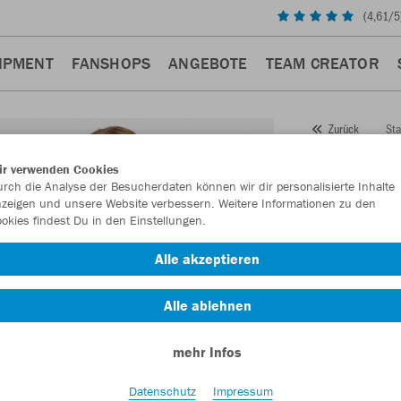
(
4,61
/5
IPMENT
FANSHOPS
ANGEBOTE
TEAM CREATOR
Sta
Zurück
JAKO
ir verwenden Cookies
rch die Analyse der Besucherdaten können wir dir personalisierte Inhalte
Artikelnummer:
zeigen und unsere Website verbessern. Weitere Informationen zu den
okies findest Du in den Einstellungen.
Lust auf 30% R
Alle akzeptieren
Alle ablehnen
mehr Infos
Datenschutz
Impressum