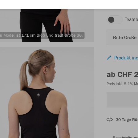
schwarz
Teamb
s Model ist 171 cm groß und trägt Größe 36.
Bitte Größe
Produkt ind
ab CHF 
Preis inkl. 8.1% 
30 Tage Rü
Beschreibun