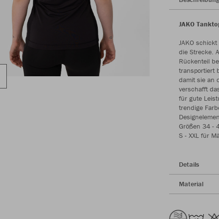
JAKO Tanktop
JAKO schickt 
die Strecke.
Rückenteil be
transportiert
damit sie an 
verschafft da
für gute Leis
trendige Far
Designelement
Größen 34 - 4
S - XXL für M
Details
Material