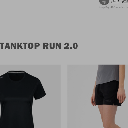
Keep Dry
40° waschen
N
TANKTOP RUN 2.0