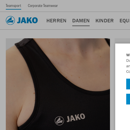
Teamsport
Corporate Teamwear
HERREN
DAMEN
KINDER
EQU
W
Du
an
Co