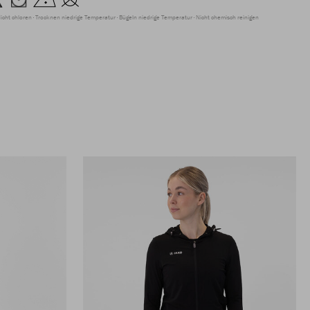
icht chloren
Trocknen niedrige Temperatur
Bügeln niedrige Temperatur
Nicht chemisch reinigen