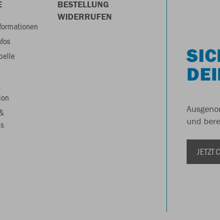
E
BESTELLUNG
WIDERRUFEN
formationen
nfos
SIC
belle
DEI
&
ion
Ausgenom
 &
und berei
s
JETZT