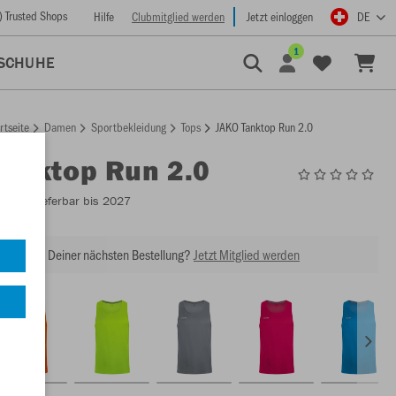
) Trusted Shops
Hilfe
Clubmitglied werden
Jetzt einloggen
DE
1
SCHUHE
rtseite
Damen
Sportbekleidung
Tops
JAKO Tanktop Run 2.0
Tanktop Run 2.0
6075
- Lieferbar bis 2027
abatt bei Deiner nächsten Bestellung?
Jetzt Mitglied werden