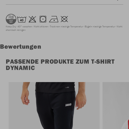
Keep Dry
40° waschen
Nicht chloren
Trocknen niedrige Temperatur
Bügeln niedrige Temperatur
Nicht
chemisch reinigen
Bewertungen
PASSENDE PRODUKTE ZUM T-SHIRT
DYNAMIC