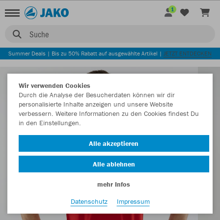
1
Suche
Summer Deals | Bis zu 50% Rabatt auf ausgewählte Artikel |
JETZT ENTDECKEN
Wir verwenden Cookies
Durch die Analyse der Besucherdaten können wir dir
personalisierte Inhalte anzeigen und unsere Website
verbessern. Weitere Informationen zu den Cookies findest Du
in den Einstellungen.
Alle akzeptieren
Alle ablehnen
mehr Infos
Datenschutz
Impressum