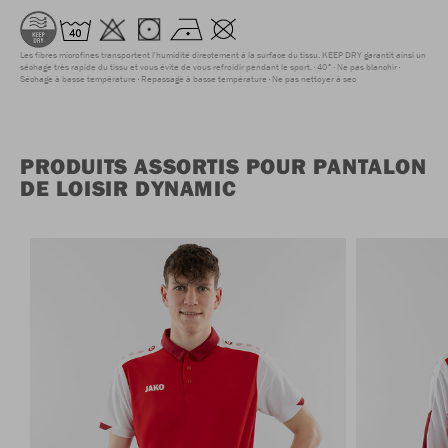
Les fibres microfines transportent l'humidité directement à la surface du tissu. KEEP DRY garantit ainsi un
séchage très rapide du tissu et vous évite de vous refroidir pendant le sport.
40°
Ne pas blanchir
Séchage à basse température
Repassage à basse température
Ne pas nettoyer à sec
PRODUITS ASSORTIS POUR PANTALON
DE LOISIR DYNAMIC