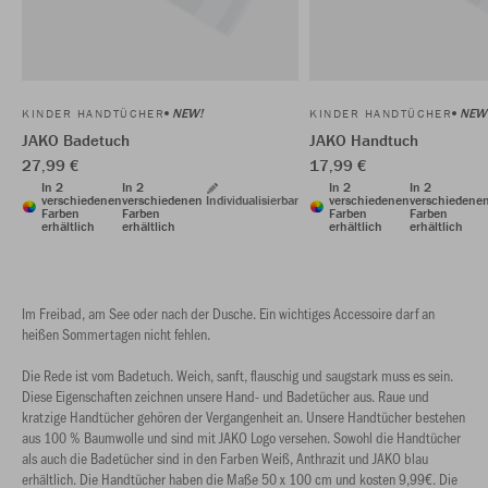
NEW!
NEW
KINDER HANDTÜCHER
KINDER HANDTÜCHER
JAKO Badetuch
JAKO Handtuch
27,99 €
17,99 €
In 2
In 2
In 2
In 2
verschiedenen
verschiedenen
Individualisierbar
verschiedenen
verschiedene
Farben
Farben
Farben
Farben
erhältlich
erhältlich
erhältlich
erhältlich
Im Freibad, am See oder nach der Dusche. Ein wichtiges Accessoire darf an
heißen Sommertagen nicht fehlen.
Die Rede ist vom Badetuch. Weich, sanft, flauschig und saugstark muss es sein.
Diese Eigenschaften zeichnen unsere Hand- und Badetücher aus. Raue und
kratzige Handtücher gehören der Vergangenheit an. Unsere Handtücher bestehen
aus 100 % Baumwolle und sind mit JAKO Logo versehen. Sowohl die Handtücher
als auch die Badetücher sind in den Farben Weiß, Anthrazit und JAKO blau
erhältlich. Die Handtücher haben die Maße 50 x 100 cm und kosten 9,99€. Die