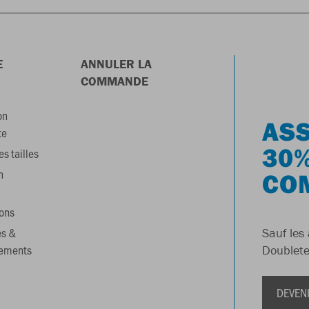
E
ANNULER LA
COMMANDE
on
ASS
te
30%
s tailles
n
CO
ons
es &
Sauf les 
gements
Doublete
DEVEN