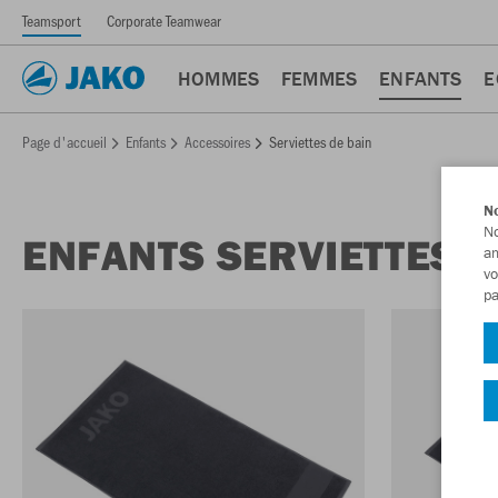
Teamsport
Corporate Teamwear
HOMMES
FEMMES
ENFANTS
E
Page d'accueil
Enfants
Accessoires
Serviettes de bain
No
No
ENFANTS SERVIETTES D
am
vo
pa