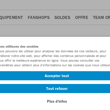
QUIPEMENT
FANSHOPS
SOLDES
OFFRE
TEAM C
us utilisons des cookies
us pouvons les utiliser pour analyser les données de nos visiteurs, pour
E BAIN
éliorer notre site web, pour afficher des contenus personnalisés et pour
us offrir la meilleure expérience en ligne. Vous pouvez consulter vos
ramètres pour obtenir plus d'informations sur les cookies que nous utiliso
Accepter tout
Tout refuser
Plus d'infos