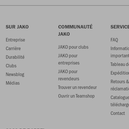
SUR JAKO
COMMUNAUTÉ
SERVIC
JAKO
Entreprise
FAQ
JAKO pour clubs
Carrière
Informati
JAKO pour
importan
Durabilité
entreprises
Tableau de
Clubs
JAKO pour
Expéditio
Newsblog
revendeurs
Retours &
Médias
Trouver un revendeur
réclamati
Ouvrir un Teamshop
Catalogu
téléchar
Contact