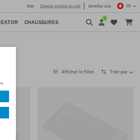
Aide
Devenez membre du club
Identifiez-vous
FR
1
REATOR
CHAUSSURES
Afficher le filtre
Trier par
ns.