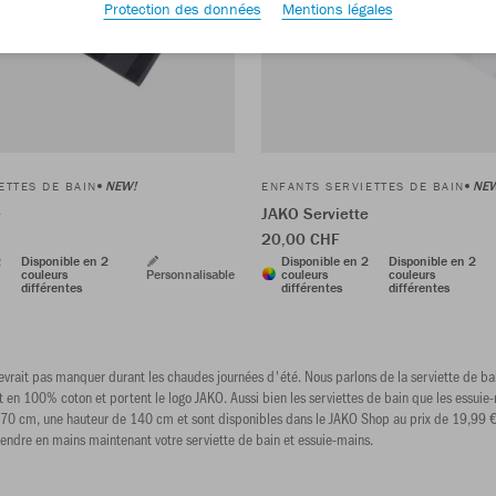
Protection des données
Mentions légales
NEW!
NE
ETTES DE BAIN
ENFANTS SERVIETTES DE BAIN
e
JAKO Serviette
20,00 CHF
2
Disponible en 2
Disponible en 2
Disponible en 2
couleurs
Personnalisable
couleurs
couleurs
différentes
différentes
différentes
evrait pas manquer durant les chaudes journées d'été. Nous parlons de la serviette de bain
ont en 100% coton et portent le logo JAKO. Aussi bien les serviettes de bain que les essuie
 70 cm, une hauteur de 140 cm et sont disponibles dans le JAKO Shop au prix de 19,99 €.
 prendre en mains maintenant votre serviette de bain et essuie-mains.