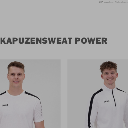
40° waschen
Nicht chlor
 KAPUZENSWEAT POWER