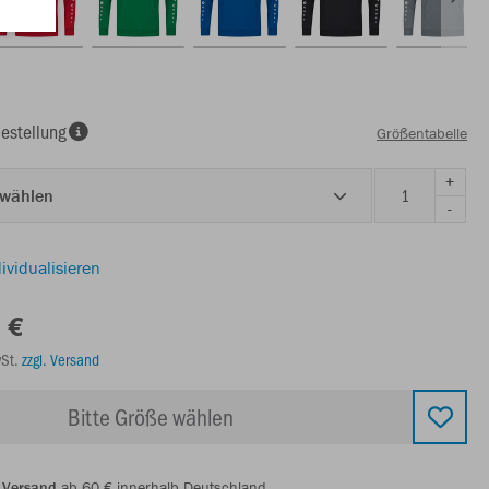
estellung
Größentabelle
+
 wählen
-
ividualisieren
 €
wSt.
zzgl. Versand
Bitte Größe wählen
 Versand
ab 60 € innerhalb Deutschland