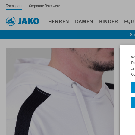
Teamsport
Corporate Teamwear
HERREN
DAMEN
KINDER
EQU
Su
W
Du
an
Co