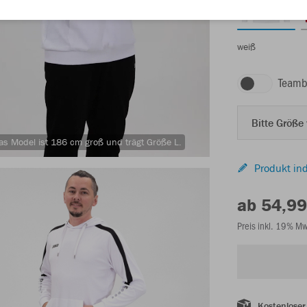
weiß
Teamb
Bitte Größe
as Model ist 186 cm groß und trägt Größe L.
Produkt ind
ab 54,99
Preis inkl. 19% M
Kostenloser