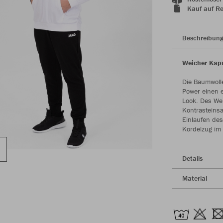
Kauf auf R
Beschreibun
Weicher Kap
Die Baumwoll
Power einen e
Look. Des Wei
Kontrasteinsa
Einlaufen des
Kordelzug im
Details
Material