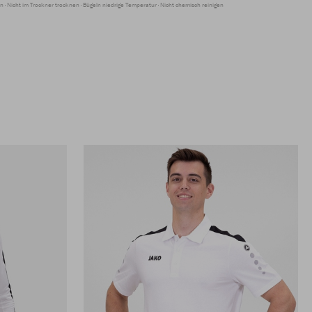
en
Nicht im Trockner trocknen
Bügeln niedrige Temperatur
Nicht chemisch reinigen