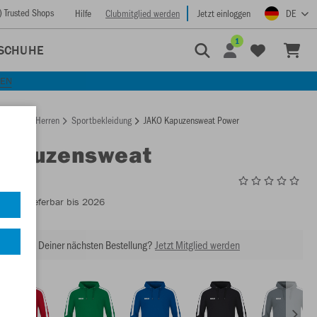
) Trusted Shops
Hilfe
Clubmitglied werden
Jetzt einloggen
DE
1
SCHUHE
KEN
rtseite
Herren
Sportbekleidung
JAKO Kapuzensweat Power
Kapuzensweat
6723
- Lieferbar bis 2026
abatt bei Deiner nächsten Bestellung?
Jetzt Mitglied werden