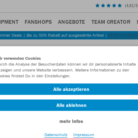
(
4,61
/5
IPMENT
FANSHOPS
ANGEBOTE
TEAM CREATOR
mmer Deals | Bis zu 50% Rabatt auf ausgewählte Artikel |
JETZT ENTDEC
Sta
Zurück
ir verwenden Cookies
JAKO
rch die Analyse der Besucherdaten können wir dir personalisierte Inhalte
zeigen und unsere Website verbessern. Weitere Informationen zu den
Power
okies findest Du in den Einstellungen.
Artikelnummer:
Alle akzeptieren
Alle ablehnen
Lust auf 30% R
mehr Infos
Datenschutz
Impressum