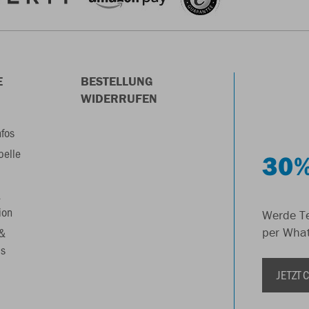
E
BESTELLUNG
WIDERRUFEN
nfos
belle
30%
&
ion
Werde Te
 &
per Wha
s
JETZT