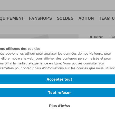
QUIPEMENT
FANSHOPS
SOLDES
ACTION
TEAM 
Pag
Retour
JAKO
us utilisons des cookies
us pouvons les utiliser pour analyser les données de nos visiteurs, pour
Numéro d’article
éliorer notre site web, pour afficher des contenus personnalisés et pour
us offrir la meilleure expérience en ligne. Vous pouvez consulter vos
ramètres pour obtenir plus d'informations sur les cookies que nous utiliso
En tant que me
Accepter tout
commande.
De
Tout refuser
Plus d'infos