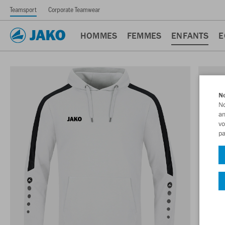
Teamsport
Corporate Teamwear
HOMMES
FEMMES
ENFANTS
E
No
No
am
vo
pa