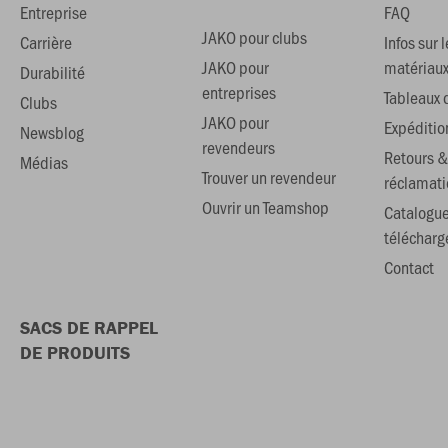
Entreprise
FAQ
JAKO pour clubs
Carrière
Infos sur l
JAKO pour
matériau
Durabilité
entreprises
Tableaux d
Clubs
JAKO pour
Expéditio
Newsblog
revendeurs
Retours &
Médias
Trouver un revendeur
réclamati
Ouvrir un Teamshop
Catalogu
téléchar
Contact
SACS DE RAPPEL
DE PRODUITS