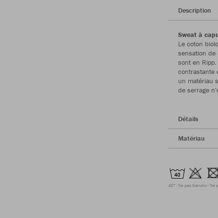
Description
Sweat à cap
Le coton biol
sensation de 
sont en Ripp.
contrastante 
un matériau s
de serrage n'e
Détails
Matériau
40°
Ne pas blanchir
Ne p