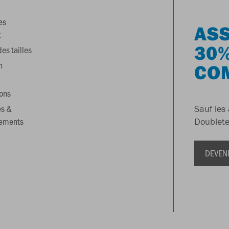
es
ASS
x
30%
es tailles
n
CO
ons
es &
Sauf les 
gements
Doublete
DEVEN