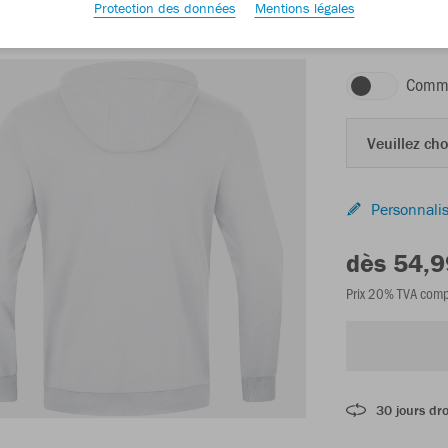
Protection des données
Mentions légales
blanc
Comma
Veuillez choi
Personnalis
dès 54,9
Prix 20% TVA comp
30 jours dro