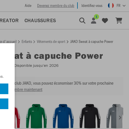
Aide
Devenez membre du club
Identifiez-vous
FR
1
CREATOR
CHAUSSURES
e d'accueil
Enfants
Vêtements de sport
JAKO Sweat à capuche Power
Sweat à capuche Power
:
6723
- Disponible jusqu'en 2026
ns.
mbre du club JAKO, vous pouvez économiser 30% sur votre prochaine
venir membre maintenant