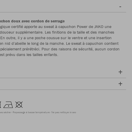
uchon doux avec cordon de serrage
ogique certifié apporte au sweat à capuchon Power de JAKO une
douceur supplémentaire. Les finitions de la taille et des manches
 En outre, il y a une poche cousue sur le ventre et une insertion
en nid d'abeille le long de la manche. Le sweat à capuchon contient
pécialement prérétréci. Pour des raisons de sécurité, aucun cordon
st prévu dans les tailles enfants.
as sécher
Repassage à basse température
Ne pas nettoyer à sec