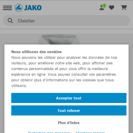
1
Chercher
Nous utilisons des cookies
Nous pouvons les utiliser pour analyser les données de nos
visiteurs, pour améliorer notre site web, pour afficher des
contenus personnalisés et pour vous offrir la meilleure
expérience en ligne. Vous pouvez consulter vos paramètres
pour obtenir plus d'informations sur les cookies que nous
utilisons.
Accepter tout
Tout refuser
Plus d'infos
Protection des données
Mentions légales