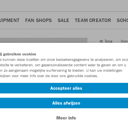
UIPMENT
FAN SHOPS
SALE
TEAM CREATOR
SCH
Hom
Terug
JAKO
j gebruiken cookies
 kunnen deze inzetten om onze bezoekersgegevens te analyseren, om onz
Artikelnummer:
bsite te verbeteren, om gepersonaliseerde content weer te geven en om u
n zo aangenaam mogelijke surfervaring te bieden. U kan uw instellingen
kijken voor meer info over de door ons gebruikte cookies.
Zin in 30% kort
Accepteer alles
Alles afwijzen
Meer info