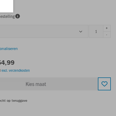
estelling
+
-
sonaliseren
54,99
TW
excl. verzendkosten
Kies maat
echt op teruggave