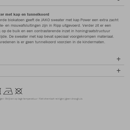
er met kap en tunnelkoord
eerde biokatoen geeft de JAKO sweater met kap Power een extra zacht
lle- en mouwafsluitingen zijn in Ripp uitgevoerd. Verder zit er een
k op de buik en een contrasterende inzet in honingraatstructuur
ijde. De sweater met kap bevat speciaal voorgekrompen materiaal.
sredenen is er geen tunnelkoord voorzien in de kindermaten.
ogen
Strijken op lage temperatuur
Niet chemisch reinigen/geen droogkuis