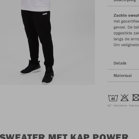
Zachte sweat
Het gecertifi
gevoel. De tai
opgestikte za
langs de armz
Om veiligheid
Details
Materiaal
40°
Niet bleken
Niet dr
 SWEATER MET KAP POWER