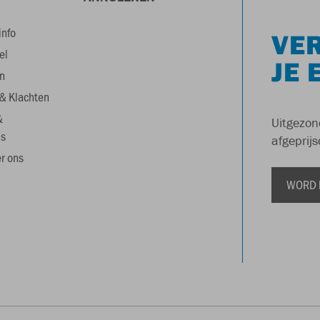
info
VER
el
JE 
n
& Klachten
&
Uitgezon
s
afgeprijs
r ons
WORD 