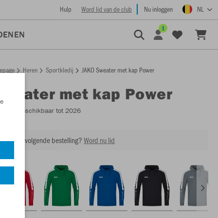
Hulp
Word lid van de club
Nu inloggen
NL
1
OENEN
epage
Heren
Sportkledij
JAKO Sweater met kap Power
Sweater met kap Power
e
6723
- Beschikbaar tot 2026
ing op je volgende bestelling?
Word nu lid