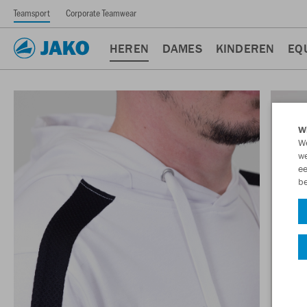
Teamsport
Corporate Teamwear
HEREN
DAMES
KINDEREN
EQ
Wi
We
we
ee
be