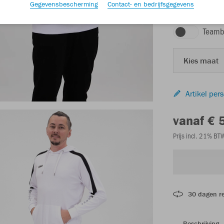
Gegevensbescherming
Contact- en bedrijfsgegevens
wit
Teamb
Kies maat
Artikel per
vanaf € 
Prijs incl. 21% B
30 dagen r
Beschrijving