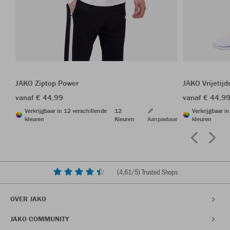
JAKO Ziptop Power
JAKO Vrijetij
vanaf € 44,99
vanaf € 44,9
Verkrijgbaar in 12 verschillende
12
Verkrijgbaar i
kleuren
Kleuren
Aanpasbaar
kleuren
(
4,61
/5) Trusted Shops
OVER JAKO
JAKO COMMUNITY