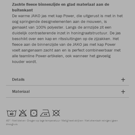
Zachte fleece binnenzijde en glad materiaal aan de
buitenkant
De warme JAKO jas met kap Power, die uitgerust is met in het
oog springende designelementen aan de mouwen, is
gemaakt van 100% polyester. Langs de armzijde zit een
duidelijk contrasterende inzet in honingraatstructuur. De jas
beschikt over een kap en ritssluitingen op de zijzakken. Het
fleece aan de binnenzijde van de JAKO jas met kap Power
voelt aangenaam zacht aan en is perfect combineerbaar met
alle teamline Power-artikelen, ook wanneer het gevoelig
kouder wordt.
Details
Materiaal
40°
Niet bleken
Drogen op lage temperatuur
Matig heet strijken
Niet chemisch reinigen/geen
droogkuis