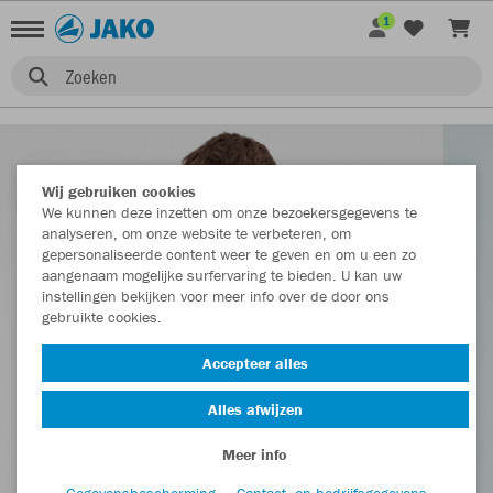
1
Zoeken
Wij gebruiken cookies
We kunnen deze inzetten om onze bezoekersgegevens te
analyseren, om onze website te verbeteren, om
gepersonaliseerde content weer te geven en om u een zo
aangenaam mogelijke surfervaring te bieden. U kan uw
instellingen bekijken voor meer info over de door ons
gebruikte cookies.
Accepteer alles
Alles afwijzen
Meer info
Gegevensbescherming
Contact- en bedrijfsgegevens