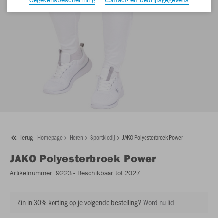
Terug
Homepage
Heren
Sportkledij
JAKO Polyesterbroek Power
JAKO
Polyesterbroek Power
Artikelnummer:
9223
- Beschikbaar tot 2027
Zin in 30% korting op je volgende bestelling?
Word nu lid