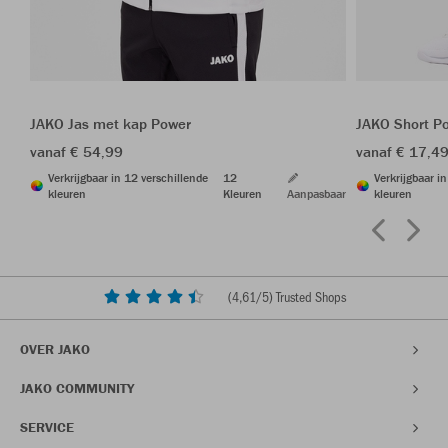
JAKO Jas met kap Power
JAKO Short P
vanaf € 54,99
vanaf € 17,4
Verkrijgbaar in 12 verschillende
12
Verkrijgbaar i
kleuren
Kleuren
Aanpasbaar
kleuren
(
4,61
/5) Trusted Shops
OVER JAKO
JAKO COMMUNITY
SERVICE