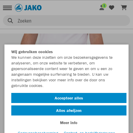
1
Zoeken
Wij gebruiken cookies
We kunnen deze inzetten om onze bezoekersgegevens te
analyseren, om onze website te verbeteren, om
gepersonaliseerde content weer te geven en om u een zo
aangenaam mogelijke surfervaring te bieden. U kan uw
instellingen bekijken voor meer info over de door ons
gebruikte cookies.
Accepteer alles
Alles afwijzen
Meer info
Gegevensbescherming
Contact- en bedrijfsgegevens