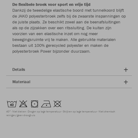
De flexibele broek voor sport en vrije tijd
Dankzij de tweedelige elastische boord met tunnelkoord blijft
de JAKO polyesterbroek zelfs bij de zwaarste inspanningen op
de juiste plaats. Ze beschikt zowel aan de beenafsluitingen
als op de zijzakken over een ritssluiting. De kuiten zijn
voorzien van een elastische inzet om nog meer
bewegingsruimte vrij te maken. Alle gebruikte materialen
bestaan uit 100% gerecycled polyester en maken de
polyesterbroek Power bijzonder duurzaam.
Details
Materiaal
40°
Niet bleken
Drogen op lage temperatuur
Strijken op lage temperatuur
Niet chemisch
reinigen/geen droogkuis