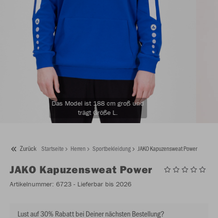
Das Model ist 188 cm groß und
trägt Größe L.
Zurück
Startseite
Herren
Sportbekleidung
JAKO Kapuzensweat Power
JAKO
Kapuzensweat Power
Artikelnummer:
6723
- Lieferbar bis 2026
Lust auf 30% Rabatt bei Deiner nächsten Bestellung?