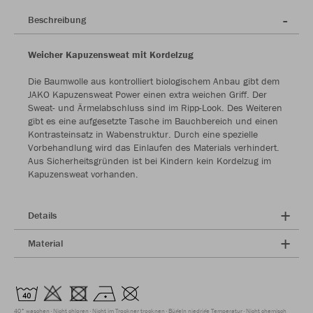
Beschreibung
Weicher Kapuzensweat mit Kordelzug
Die Baumwolle aus kontrolliert biologischem Anbau gibt dem
JAKO Kapuzensweat Power einen extra weichen Griff. Der
Sweat- und Ärmelabschluss sind im Ripp-Look. Des Weiteren
gibt es eine aufgesetzte Tasche im Bauchbereich und einen
Kontrasteinsatz in Wabenstruktur. Durch eine spezielle
Vorbehandlung wird das Einlaufen des Materials verhindert.
Aus Sicherheitsgründen ist bei Kindern kein Kordelzug im
Kapuzensweat vorhanden.
Details
Material
40° waschen
Nicht chloren
Nicht im Trockner trocknen
Bügeln niedrige Temperatur
Nicht chemisch