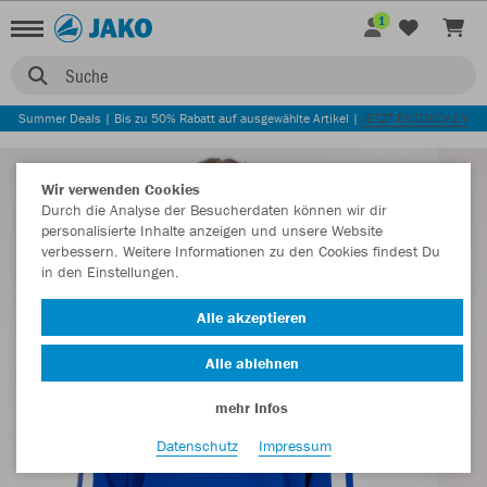
1
Suche
Summer Deals | Bis zu 50% Rabatt auf ausgewählte Artikel |
JETZT ENTDECKEN
Wir verwenden Cookies
Durch die Analyse der Besucherdaten können wir dir
personalisierte Inhalte anzeigen und unsere Website
verbessern. Weitere Informationen zu den Cookies findest Du
in den Einstellungen.
Alle akzeptieren
Alle ablehnen
mehr Infos
Datenschutz
Impressum