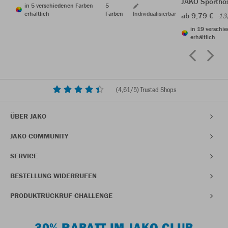
JAKO Sporthos
in 5 verschiedenen Farben
5
erhältlich
Farben
Individualisierbar
ab 9,79 €
13
in 19 verschi
erhältlich
(
4,61
/5) Trusted Shops
ÜBER JAKO
JAKO COMMUNITY
SERVICE
BESTELLUNG WIDERRUFEN
PRODUKTRÜCKRUF CHALLENGE
30% RABATT IM JAKO CLUB