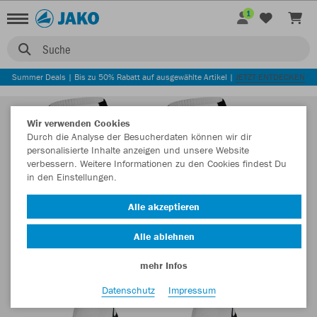
1
Suche
Summer Deals | Bis zu 50% Rabatt auf ausgewählte Artikel |
JETZT ENTDECKEN
Wir verwenden Cookies
Durch die Analyse der Besucherdaten können wir dir
personalisierte Inhalte anzeigen und unsere Website
verbessern. Weitere Informationen zu den Cookies findest Du
in den Einstellungen.
Alle akzeptieren
Alle ablehnen
mehr Infos
Datenschutz
Impressum