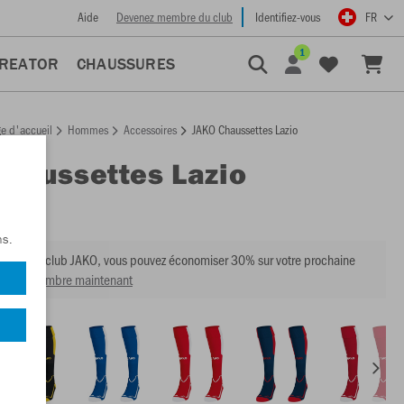
Aide
Devenez membre du club
Identifiez-vous
FR
1
CREATOR
CHAUSSURES
e d'accueil
Hommes
Accessoires
JAKO Chaussettes Lazio
Chaussettes Lazio
:
3866
ns.
mbre du club JAKO, vous pouvez économiser 30% sur votre prochaine
venir membre maintenant