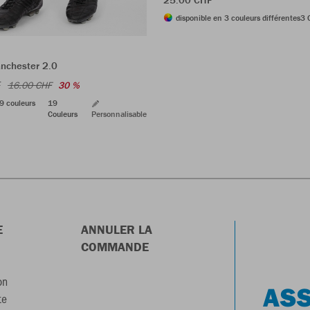
disponible en 3 couleurs différentes
3 
nchester 2.0
F
16.00 CHF
30 %
9 couleurs
19
Couleurs
Personnalisable
E
ANNULER LA
COMMANDE
on
ASS
te