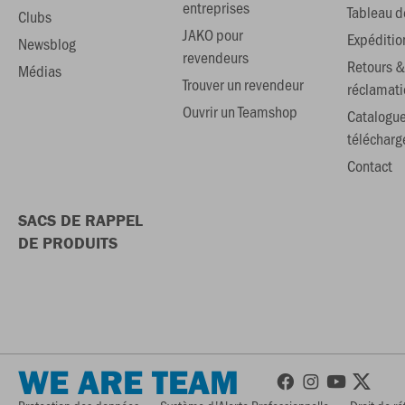
entreprises
Tableau de
Clubs
JAKO pour
Expéditio
Newsblog
revendeurs
Retours &
Médias
Trouver un revendeur
réclamati
Ouvrir un Teamshop
Catalogu
téléchar
Contact
SACS DE RAPPEL
DE PRODUITS
WE ARE TEAM