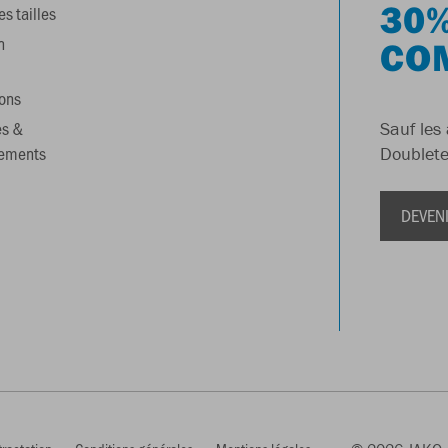
30%
s tailles
n
CO
ons
es &
Sauf les 
gements
Doublete
DEVEN