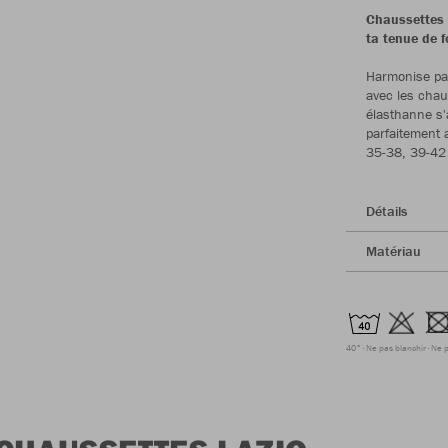
Chaussettes 
ta tenue de f
Harmonise par
avec les chau
élasthanne s'
parfaitement 
35-38, 39-42 
Détails
Matériau
40°
Ne pas blanchir
Ne p