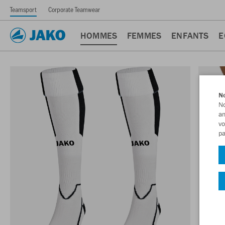
Teamsport
Corporate Teamwear
HOMMES
FEMMES
ENFANTS
E
No
No
am
vo
pa