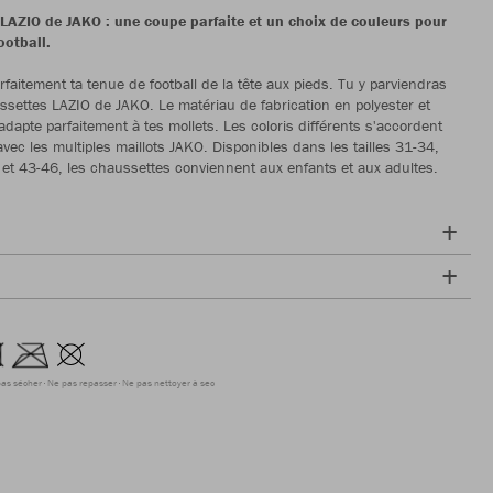
LAZIO de JAKO : une coupe parfaite et un choix de couleurs pour
ootball.
faitement ta tenue de football de la tête aux pieds. Tu y parviendras
ssettes LAZIO de JAKO. Le matériau de fabrication en polyester et
adapte parfaitement à tes mollets. Les coloris différents s'accordent
avec les multiples maillots JAKO. Disponibles dans les tailles 31-34,
et 43-46, les chaussettes conviennent aux enfants et aux adultes.
as sécher
Ne pas repasser
Ne pas nettoyer à sec