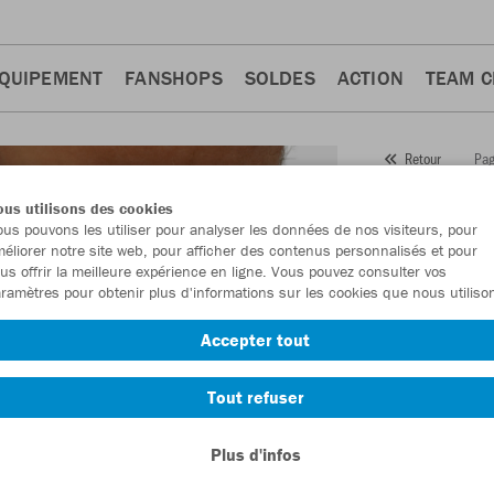
QUIPEMENT
FANSHOPS
SOLDES
ACTION
TEAM 
Pag
Retour
JAKO
us utilisons des cookies
us pouvons les utiliser pour analyser les données de nos visiteurs, pour
Numéro d’article
éliorer notre site web, pour afficher des contenus personnalisés et pour
us offrir la meilleure expérience en ligne. Vous pouvez consulter vos
ramètres pour obtenir plus d'informations sur les cookies que nous utiliso
En tant que me
Accepter tout
commande.
De
Tout refuser
Plus d'infos