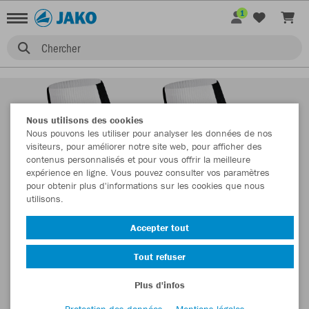
1
Chercher
Nous utilisons des cookies
Nous pouvons les utiliser pour analyser les données de nos
visiteurs, pour améliorer notre site web, pour afficher des
contenus personnalisés et pour vous offrir la meilleure
expérience en ligne. Vous pouvez consulter vos paramètres
pour obtenir plus d'informations sur les cookies que nous
utilisons.
Accepter tout
Tout refuser
Plus d'infos
Protection des données
Mentions légales