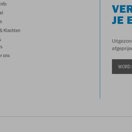
info
VER
el
JE 
n
& Klachten
&
Uitgezon
s
afgeprijs
r ons
WORD 