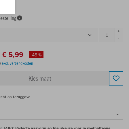
estelling
+
-
€ 5,99
-45 %
TW
excl. verzendkosten
Kies maat
echt op teruggave
n JAKO: Perfecte pasvorm en kleurkeuze voor je voetbaltenue