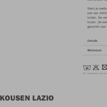
Stem je voetb
sok van JAKO.
kuiten. De ve
truien. De so
geschikt voor
Details
Materiaal
40°
Niet bleken
Niet dr
 KOUSEN LAZIO