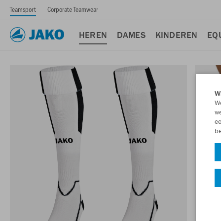
Teamsport
Corporate Teamwear
HEREN
DAMES
KINDEREN
EQ
Wi
We
we
ee
be