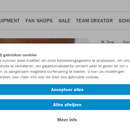
UIPMENT
FAN SHOPS
SALE
TEAM CREATOR
SCH
Hom
Terug
JAKO
j gebruiken cookies
 kunnen deze inzetten om onze bezoekersgegevens te analyseren, om onz
Artikelnummer:
bsite te verbeteren, om gepersonaliseerde content weer te geven en om u
n zo aangenaam mogelijke surfervaring te bieden. U kan uw instellingen
kijken voor meer info over de door ons gebruikte cookies.
Zin in 30% kort
Accepteer alles
Alles afwijzen
Meer info