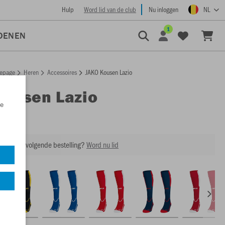
Hulp
Word lid van de club
Nu inloggen
NL
1
OENEN
epage
Heren
Accessoires
JAKO Kousen Lazio
Kousen Lazio
e
3866
ing op je volgende bestelling?
Word nu lid