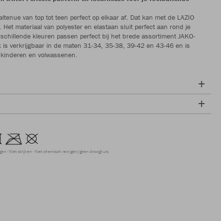
altenue van top tot teen perfect op elkaar af. Dat kan met de LAZIO
 Het materiaal van polyester en elastaan sluit perfect aan rond je
rschillende kleuren passen perfect bij het brede assortiment JAKO-
k is verkrijgbaar in de maten 31-34, 35-38, 39-42 en 43-46 en is
 kinderen en volwassenen.
ogen
Niet strijken
Niet chemisch reinigen/geen droogkuis