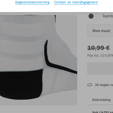
Gegevensbescherming
Contact- en bedrijfsgegevens
wit/zwart
Teamb
Kies maat
10,99 €
Prijs incl. 21% B
30 dagen r
Beschrijving
Sok LAZIO va