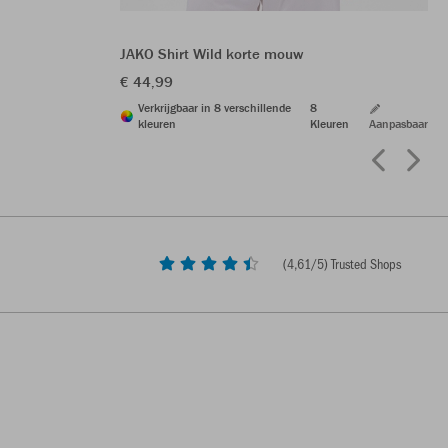
JAKO Shirt Wild korte mouw
€ 44,99
Verkrijgbaar in 8 verschillende
8
kleuren
Kleuren
Aanpasbaar
(
4,61
/5) Trusted Shops