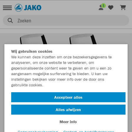
1
Zoeken
Wij gebruiken cookies
We kunnen deze inzetten om onze bezoekersgegevens te
analyseren, om onze website te verbeteren, om
gepersonaliseerde content weer te geven en om u een zo
aangenaam mogelijke surfervaring te bieden. U kan uw
instellingen bekijken voor meer info over de door ons
gebruikte cookies.
Accepteer alles
Alles afwijzen
Meer info
Gegevensbescherming
Contact- en bedrijfsgegevens