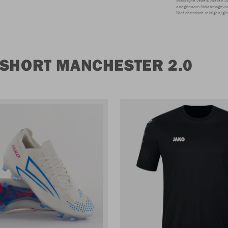
Microfijne vezels voeren v
aangenaam lichaamsgevoel
Niet chemisch reinigen/ge
 SHORT MANCHESTER 2.0