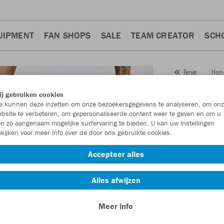
UIPMENT
FAN SHOPS
SALE
TEAM CREATOR
SCH
Hom
Terug
JAKO
j gebruiken cookies
 kunnen deze inzetten om onze bezoekersgegevens te analyseren, om onz
Artikelnummer:
bsite te verbeteren, om gepersonaliseerde content weer te geven en om u
n zo aangenaam mogelijke surfervaring te bieden. U kan uw instellingen
kijken voor meer info over de door ons gebruikte cookies.
Zin in 30% kort
Accepteer alles
Alles afwijzen
Meer info