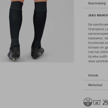
Beschrijving
JAKO MANCHES
De sportbroek
Champions Lea
seniorenspel
klassieker, 
functioneel p
lichaam en ga
met het JAKO
bij elke outf
deze sportkled
Details
Materiaal