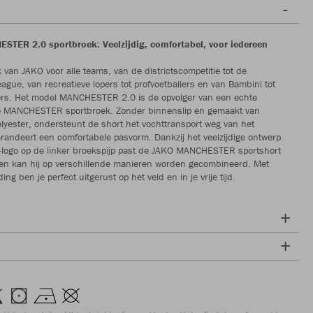
TER 2.0 sportbroek: Veelzijdig, comfortabel, voor iedereen
 van JAKO voor alle teams, van de districtscompetitie tot de
gue, van recreatieve lopers tot profvoetballers en van Bambini tot
ers. Het model MANCHESTER 2.0 is de opvolger van een echte
de MANCHESTER sportbroek. Zonder binnenslip en gemaakt van
olyester, ondersteunt de short het vochttransport weg van het
randeert een comfortabele pasvorm. Dankzij het veelzijdige ontwerp
-logo op de linker broekspijp past de JAKO MANCHESTER sportshort
it en kan hij op verschillende manieren worden gecombineerd. Met
ing ben je perfect uitgerust op het veld en in je vrije tijd.