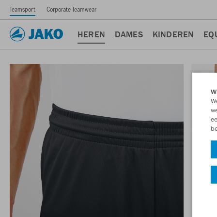
Teamsport
Corporate Teamwear
HEREN
DAMES
KINDEREN
EQ
Wi
We
we
ee
be