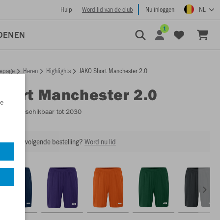
Hulp
Word lid van de club
Nu inloggen
NL
1
OENEN
epage
Heren
Highlights
JAKO Short Manchester 2.0
Short Manchester 2.0
e
4400
- Beschikbaar tot 2030
ing op je volgende bestelling?
Word nu lid