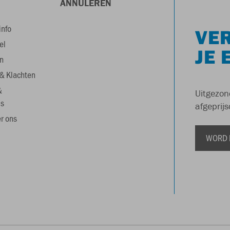
ANNULEREN
info
VER
el
JE 
n
& Klachten
&
Uitgezon
s
afgeprijs
r ons
WORD 