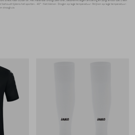
ocht direct naar buiten af. Het materiaal droogt zeer snel, beschermt tegen afkoeling en zorgt ervoor dat u een
 behoudt tijdens het sporten.
40°
Niet bleken
Drogen op lage temperatuur
Strijken op lage temperatuur
en droogkuis