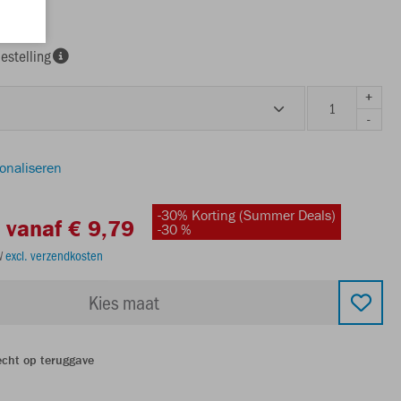
estelling
+
-
sonaliseren
-30% Korting (Summer Deals)
vanaf € 9,79
-30 %
TW
excl. verzendkosten
Kies maat
echt op teruggave