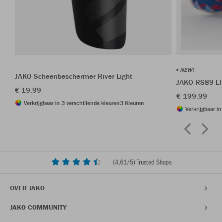
NEW!
JAKO Scheenbeschermer River Light
JAKO RS89 El
€ 19,99
€ 199,99
Verkrijgbaar in 3 verschillende kleuren
3 Kleuren
Verkrijgbaar i
(
4,61
/5) Trusted Shops
OVER JAKO
JAKO COMMUNITY