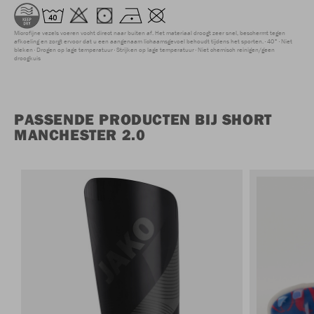
Microfijne vezels voeren vocht direct naar buiten af. Het materiaal droogt zeer snel, beschermt tegen
afkoeling en zorgt ervoor dat u een aangenaam lichaamsgevoel behoudt tijdens het sporten.
40°
Niet
bleken
Drogen op lage temperatuur
Strijken op lage temperatuur
Niet chemisch reinigen/geen
droogkuis
PASSENDE PRODUCTEN BIJ SHORT
MANCHESTER 2.0