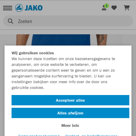
1
Zoeken
Wij gebruiken cookies
We kunnen deze inzetten om onze bezoekersgegevens te
analyseren, om onze website te verbeteren, om
gepersonaliseerde content weer te geven en om u een zo
aangenaam mogelijke surfervaring te bieden. U kan uw
instellingen bekijken voor meer info over de door ons
gebruikte cookies.
Accepteer alles
Alles afwijzen
Meer info
Gegevensbescherming
Contact- en bedrijfsgegevens