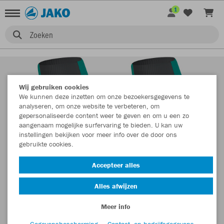
1
Zoeken
Wij gebruiken cookies
We kunnen deze inzetten om onze bezoekersgegevens te
analyseren, om onze website te verbeteren, om
gepersonaliseerde content weer te geven en om u een zo
aangenaam mogelijke surfervaring te bieden. U kan uw
instellingen bekijken voor meer info over de door ons
gebruikte cookies.
Accepteer alles
Alles afwijzen
Meer info
Gegevensbescherming
Contact- en bedrijfsgegevens