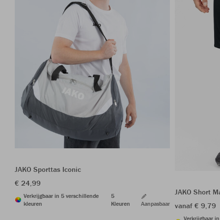
JAKO Sporttas Iconic
€ 24,99
JAKO Short M
Verkrijgbaar in 5 verschillende
5
kleuren
Kleuren
Aanpasbaar
vanaf € 9,79
Verkrijgbaar i