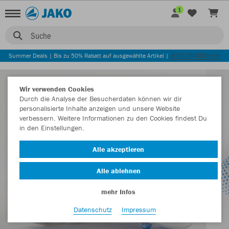
1
Suche
Summer Deals | Bis zu 50% Rabatt auf ausgewählte Artikel |
JETZT ENTDECKEN
Wir verwenden Cookies
Durch die Analyse der Besucherdaten können wir dir
personalisierte Inhalte anzeigen und unsere Website
verbessern. Weitere Informationen zu den Cookies findest Du
in den Einstellungen.
Alle akzeptieren
Alle ablehnen
mehr Infos
Datenschutz
Impressum