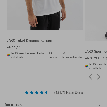
JAKO Trikot Dynamic kurzarm
ab 19,99 €
JAKO Sporthos
in 12 verschiedenen Farben
12
erhältlich
Farben
Individualisierbar
ab 9,79 €
13
in 19 verschi
erhältlich
(
4,61
/5) Trusted Shops
ÜBER JAKO