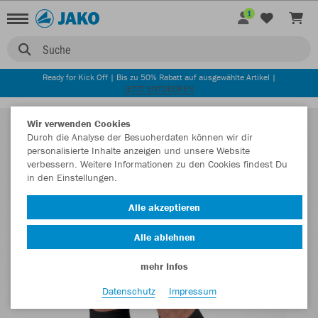
1
Suche
Ready for Kick Off | Bis zu 50% Rabatt auf ausgewählte Artikel |
JETZT ENTDECKEN
Wir verwenden Cookies
Durch die Analyse der Besucherdaten können wir dir
personalisierte Inhalte anzeigen und unsere Website
verbessern. Weitere Informationen zu den Cookies findest Du
in den Einstellungen.
Alle akzeptieren
Alle ablehnen
mehr Infos
Datenschutz
Impressum