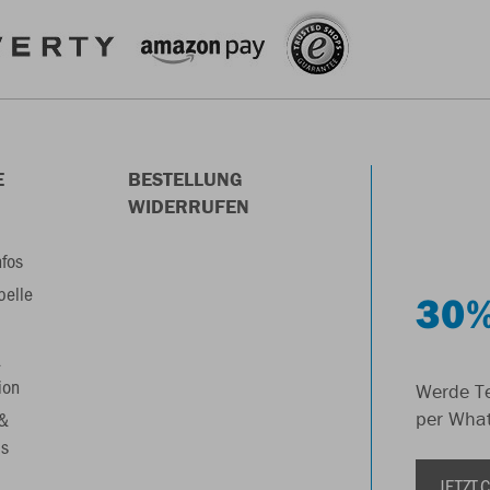
E
BESTELLUNG
WIDERRUFEN
nfos
belle
30%
&
ion
Werde Te
 &
per Wha
s
JETZT