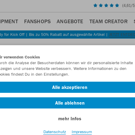
(
4,61
/5
IPMENT
FANSHOPS
ANGEBOTE
TEAM CREATOR
y for Kick Off | Bis zu 50% Rabatt auf ausgewählte Artikel |
JETZT ENTDE
Sta
Zurück
ir verwenden Cookies
JAKO
rch die Analyse der Besucherdaten können wir dir personalisierte Inhalte
zeigen und unsere Website verbessern. Weitere Informationen zu den
Manch
okies findest Du in den Einstellungen.
Innens
Alle akzeptieren
Artikelnummer:
Alle ablehnen
Lust auf 30% R
mehr Infos
Datenschutz
Impressum