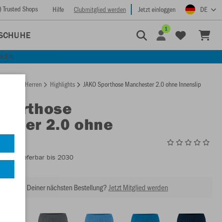
) Trusted Shops
Hilfe
Clubmitglied werden
Jetzt einloggen
DE
1
SCHUHE
CKEN
rtseite
Herren
Highlights
JAKO Sporthose Manchester 2.0 ohne Innenslip
Sporthose
ester 2.0 ohne
lip
4400
- Lieferbar bis 2030
abatt bei Deiner nächsten Bestellung?
Jetzt Mitglied werden