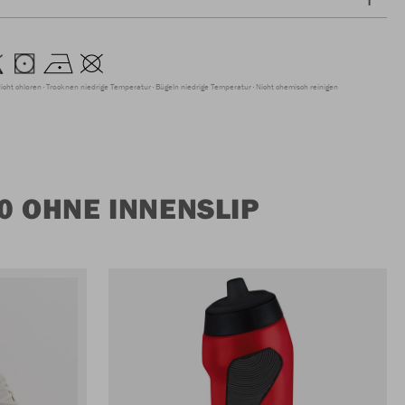
icht chloren
Trocknen niedrige Temperatur
Bügeln niedrige Temperatur
Nicht chemisch reinigen
0 OHNE INNENSLIP