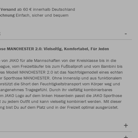
 Versand
ab 60 € innerhalb Deutschland
echnung
Einfach, sicher und bequem
g
se MANCHESTER 2.0: Vielseitig, Komfortabel, Für Jeden
 von JAKO für alle Mannschaften von der Kreisklasse bis in die
gue, vom Freizeitläufer bis zum Fußballprofi und vom Bambini bis
Das Modell MANCHESTER 2.0 ist das Nachfolgemodell eines echten
der Sporthose MANCHESTER. Ohne Innenslip und aus funktionalem
erstützt die Short den Feuchtigkeitstransport vom Körper weg und
n angenehmes Tragegefühl. Durch ihr vielfältig kombinierbares
em JAKO Logo auf dem linken Hosenbein passt die JAKO Sporthose
 jedem Outfit und kann vielseitig kombiniert werden. Mit dieser
ng bist Du auf dem Platz und in der Freizeit optimal ausgerüstet.