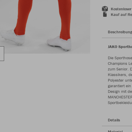
Kostenloser
Kauf auf R
Beschreibun
JAKO Sportho
Die Sporthose
Champions Lea
zum Senior. 
Klassikers, 
Polyester unt
garantiert ei
Design mit d
MANCHESTER zu
Sportbekleidu
Details
Material