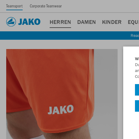
Teamsport
Corporate Teamwear
HERREN
DAMEN
KINDER
EQU
Read
W
Du
an
Co