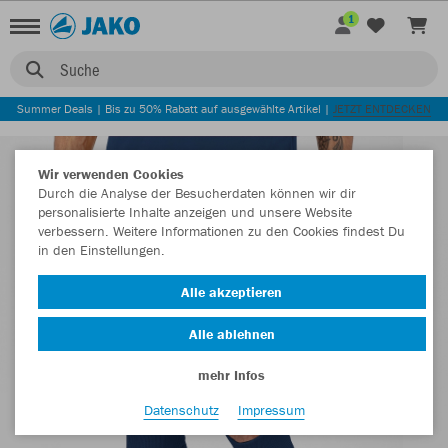
1
Suche
Summer Deals | Bis zu 50% Rabatt auf ausgewählte Artikel |
JETZT ENTDECKEN
Wir verwenden Cookies
Durch die Analyse der Besucherdaten können wir dir
personalisierte Inhalte anzeigen und unsere Website
verbessern. Weitere Informationen zu den Cookies findest Du
in den Einstellungen.
Alle akzeptieren
Alle ablehnen
mehr Infos
Datenschutz
Impressum