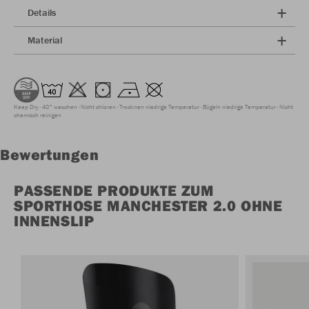
Details
Material
Keep Dry
40° waschen
Nicht chloren
Trocknen niedrige Temperatur
Bügeln niedrige Temperatur
Nicht
chemisch reinigen
Bewertungen
PASSENDE PRODUKTE ZUM
SPORTHOSE MANCHESTER 2.0 OHNE
INNENSLIP