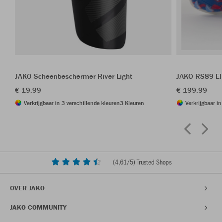
JAKO Scheenbeschermer River Light
JAKO RS89 El
€ 19,99
€ 199,99
Verkrijgbaar in 3 verschillende kleuren
3 Kleuren
Verkrijgbaar i
(
4,61
/5) Trusted Shops
OVER JAKO
JAKO COMMUNITY