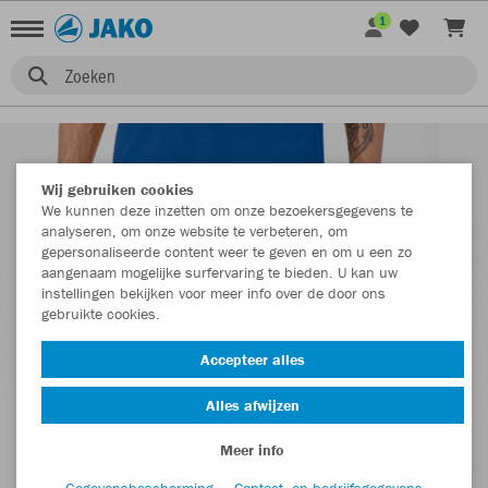
1
Zoeken
Wij gebruiken cookies
We kunnen deze inzetten om onze bezoekersgegevens te
analyseren, om onze website te verbeteren, om
gepersonaliseerde content weer te geven en om u een zo
aangenaam mogelijke surfervaring te bieden. U kan uw
instellingen bekijken voor meer info over de door ons
gebruikte cookies.
Accepteer alles
Alles afwijzen
Meer info
Gegevensbescherming
Contact- en bedrijfsgegevens