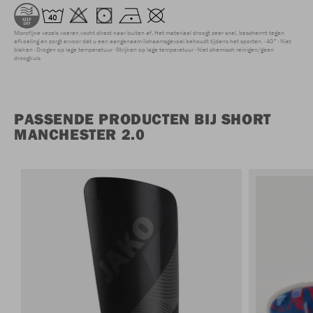
Microfijne vezels voeren vocht direct naar buiten af. Het materiaal droogt zeer snel, beschermt tegen
afkoeling en zorgt ervoor dat u een aangenaam lichaamsgevoel behoudt tijdens het sporten.
40°
Niet
bleken
Drogen op lage temperatuur
Strijken op lage temperatuur
Niet chemisch reinigen/geen
droogkuis
PASSENDE PRODUCTEN BIJ SHORT
MANCHESTER 2.0